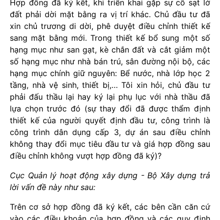
Hợp đồng đã ký kết, khi triển khai gặp sự cố sạt lở
đất phải dời mặt bằng ra vị trí khác. Chủ đầu tư đã
xin chủ trương di dời, phê duyệt điều chỉnh thiết kế
sang mặt bằng mới. Trong thiết kế bổ sung một số
hạng mục như san gạt, kè chắn đất và cắt giảm một
số hạng mục như nhà bán trú, sân đường nội bộ, các
hạng mục chính giữ nguyên: Bể nước, nhà lớp học 2
tầng, nhà vệ sinh, thiết bị,… Tôi xin hỏi, chủ đầu tư
phải đấu thầu lại hay ký lại phụ lục với nhà thầu đã
lựa chọn trước đó (sự thay đổi đã được thẩm định
thiết kế của người quyết định đầu tư, công trình là
công trình dân dụng cấp 3, dự án sau điều chỉnh
không thay đổi mục tiêu đầu tư và giá hợp đồng sau
điều chỉnh không vượt hợp đồng đã ký)?
Cục Quản lý hoạt động xây dựng - Bộ Xây dựng trả
lời vấn đề này như sau:
Trên cơ sở hợp đồng đã ký kết, các bên cần căn cứ
vào các điều khoản của hợp đồng và các quy định