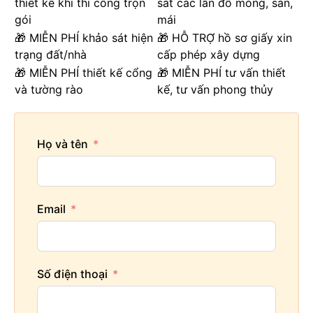
thiết kế khi thi công trọn
sát các lần đổ móng, sàn,
gói
mái
🎁 MIỄN PHÍ khảo sát hiện
🎁 HỖ TRỢ hồ sơ giấy xin
trạng đất/nhà
cấp phép xây dựng
🎁 MIỄN PHÍ thiết kế cổng
🎁 MIỄN PHÍ tư vấn thiết
và tường rào
kế, tư vấn phong thủy
Họ và tên
Email
Số điện thoại