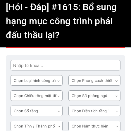
[Hỏi - Đáp] #1615: Bổ sung
hạng mục công trình phải
đấu thầu lại?
Tìm
Loại
Phong
hình
cách
công
thiết
Chiều
Số
trình
kế
rộng
phòng
mặt
ngủ
Số
Diện
tiền
tầng
tích
tầng
Tỉnh
Năm
1