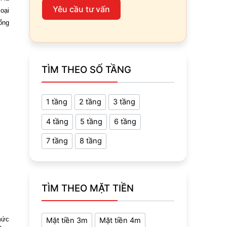
Yêu cầu tư vấn
loại
ổng
TÌM THEO SỐ TẦNG
1 tầng
2 tầng
3 tầng
4 tầng
5 tầng
6 tầng
7 tầng
8 tầng
TÌM THEO MẶT TIỀN
mức
Mặt tiền 3m
Mặt tiền 4m