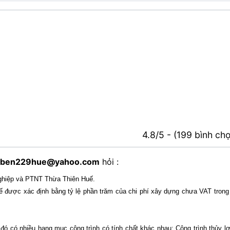
4.8/5 - (199 bình ch
ben229hue@yahoo.com
hỏi :
nghiệp và PTNT Thừa Thiên Huế.
ế được xác định bằng tỷ lệ phần trăm của chi phí xây dựng chưa VAT trong
đó có nhiều hạng mục công trình có tính chất khác nhau: Công trình thủy lợi