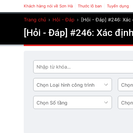
Khách hàng nói về Sơn Hà
Thước lỗ ban
Tuyển dụng
Trang chủ
›
Hỏi - Đáp
›
[Hỏi - Đáp] #246: Xác 
[Hỏi - Đáp] #246: Xác định
Tìm
Loại
Phong
hình
cách
công
thiết
Số
Diện
trình
kế
tầng
tích
tầng
1