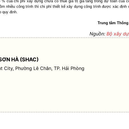
ệ % của chi phí xây dựng chưa có thuế giá trị gia tăng trong dự toán của c
ồm nhiều công trình thì chi phí thiết kế xây dựng công trình được xác định 
o quy định.
Trung tâm Thông 
Nguồn:
Bộ xây d
SƠN HÀ (SHAC)
t City, Phường Lê Chân, TP. Hải Phòng