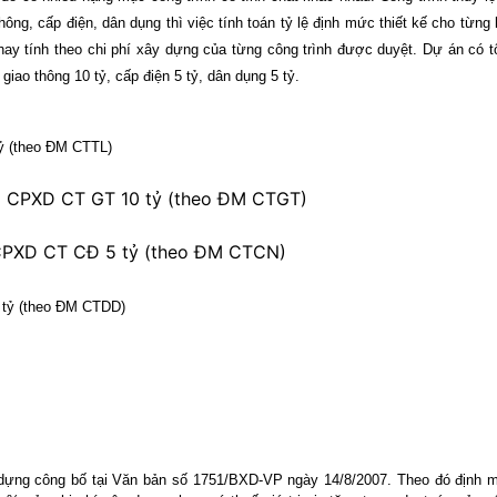
ông, cấp điện, dân dụng thì việc tính toán tỷ lệ định mức thiết kế cho từng 
hay tính theo chi phí xây dựng của từng công trình được duyệt. Dự án có t
 giao thông 10 tỷ, cấp điện 5 tỷ, dân dụng 5 tỷ.
 tỷ (theo ĐM CTTL)
heo CPXD CT GT 10 tỷ (theo ĐM CTGT)
eo CPXD CT CĐ 5 tỷ (theo ĐM CTCN)
5 tỷ (theo ĐM CTDD)
 dựng công bố tại Văn bản số 1751/BXD-VP ngày 14/8/2007. Theo đó định 