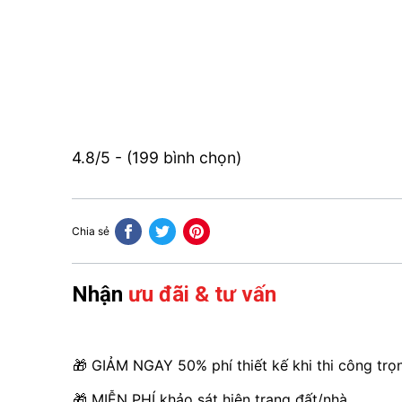
4.8/5 - (199 bình chọn)
Chia sẻ
Nhận
ưu đãi & tư vấn
🎁 GIẢM NGAY 50% phí thiết kế khi thi công trọ
🎁 MIỄN PHÍ khảo sát hiện trạng đất/nhà