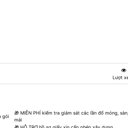
Lượt x
🎁 MIỄN PHÍ kiểm tra giám sát các lần đổ móng, sàn
n gói
mái
🎁 HỖ TRỢ hồ sơ giấy xin cấp phép xây dựng