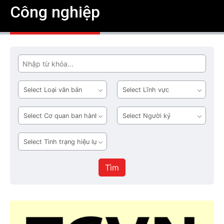
Công nghiệp
Tìm
Loại
Lĩnh
văn
vực
bản
Cơ
Người
quan
ký
ban
Tình
hành
trạng
hiệu
Tìm
lực