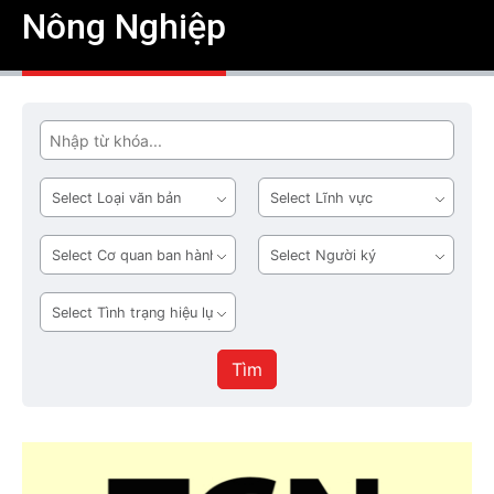
Nông Nghiệp
Tìm
Loại
Lĩnh
văn
vực
bản
Cơ
Người
quan
ký
ban
Tình
hành
trạng
hiệu
Tìm
lực