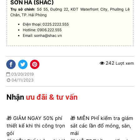
SƠN HÀ (SHAC)
Trụ sở chính
: Số 55, Đường 22, KĐT Waterfront City, Phường Lê
Chân, TP. Hải Phòng
Điện thoại: 0225.2222.555
Hotline: 0906.222.555
Email:
sonha@shac.vn
242
Lượt xem
03/20/2019
04/11/2023
Nhận
ưu đãi & tư vấn
🎁 GIẢM NGAY 50% phí
🎁 MIỄN PHÍ kiểm tra giám
thiết kế khi thi công trọn
sát các lần đổ móng, sàn,
gói
mái