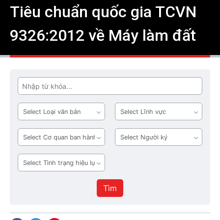
Tiêu chuẩn quốc gia TCVN
9326:2012 về Máy làm đất
Tìm
Loại
Lĩnh
văn
vực
bản
Cơ
Người
quan
ký
ban
Tình
hành
trạng
hiệu
Tìm
lực