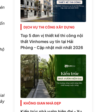
nén
uốn
DỊCH VỤ THI CÔNG XÂY DỰNG
Top 5 đơn vị thiết kế thi công nội
thất Vinhomes uy tín tại Hải
Phòng - Cập nhật mới nhất 2026
 hộ
ial
xây
KHÔNG GIAN NHÀ ĐẸP
Kiến trúc nhà vườn hiện đại - Xu