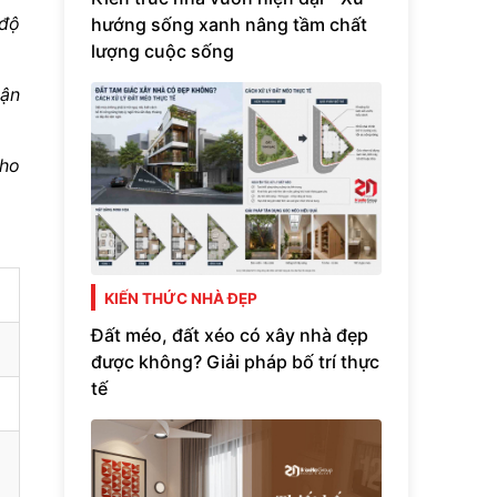
 độ
hướng sống xanh nâng tầm chất
lượng cuộc sống
vận
cho
KIẾN THỨC NHÀ ĐẸP
Đất méo, đất xéo có xây nhà đẹp
được không? Giải pháp bố trí thực
tế