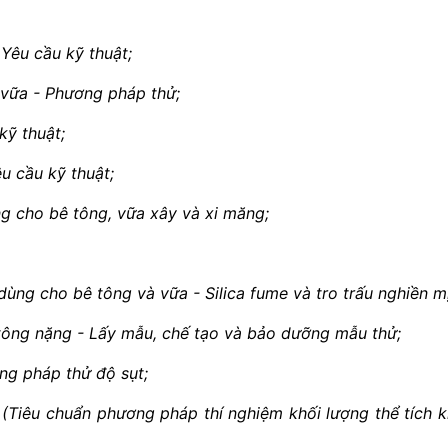
 Yêu cầu kỹ thuật;
à vữa - Phương pháp thử;
kỹ thuật;
êu c
ầ
u kỹ thuật;
ng cho bê tông, vữa xây
và xi măng;
dùng cho bê tông và vữa - Silica fume và tro trấu nghiền m
tông nặng - Lấy mẫu,
chế
tạo và
bảo dưỡng mẫu thử;
ng pháp thử độ sụt;
 (Tiêu chuẩn phương pháp thí nghiệm khối lượng thể t
í
ch 