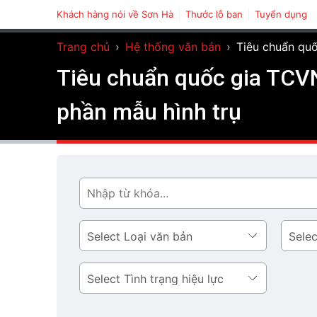
Khách hàng nói về Sơn Hà
Thước lỗ ban
Tuyển dụng
Trang chủ
›
Hệ thống văn bản
›
Tiêu chuẩn quố
Tiêu chuẩn quốc gia TCVN
phần mẫu hình trụ
Tìm
Loại
Lĩnh
văn
vực
bản
Tình
trạng
hiệu