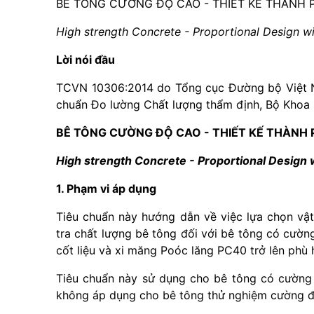
BÊ TÔNG CƯỜNG ĐỘ CAO - THIẾT KẾ THÀNH 
High strength Concrete - Proportional Design wi
L
ờ
i nói đầu
TCVN 10306:2014 do Tổng cục Đường bộ Việt
chuẩn Đo lường Chất lượng th
ẩ
m định, Bộ Khoa
BÊ TÔNG CƯỜNG Đ
Ộ
CAO - THIẾT K
Ế
THÀNH 
High strength Concrete - Proportional Design 
1. Phạm vi áp dụng
Tiêu chuẩn này hướng dẫn về việc lựa chọn vật
tra chất lượng bê tông đối với b
ê
tông có cường
cốt liệu và xi măng Poóc lăng PC40 trở lên phù 
Tiêu chuẩn này sử dụng cho bê tông có cường
không áp dụng cho bê tông thử nghiệm cường đ