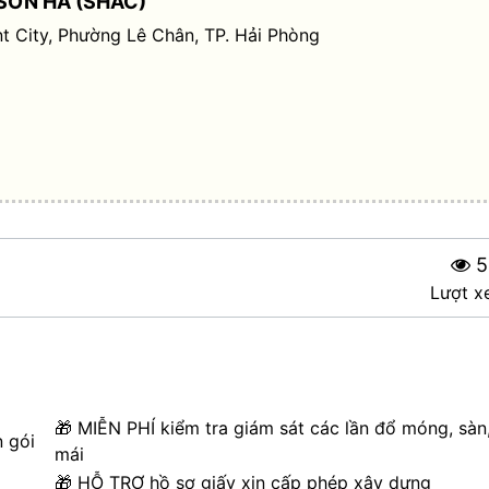
SƠN HÀ (SHAC)
t City, Phường Lê Chân, TP. Hải Phòng
5
Lượt x
🎁 MIỄN PHÍ kiểm tra giám sát các lần đổ móng, sàn
n gói
mái
🎁 HỖ TRỢ hồ sơ giấy xin cấp phép xây dựng