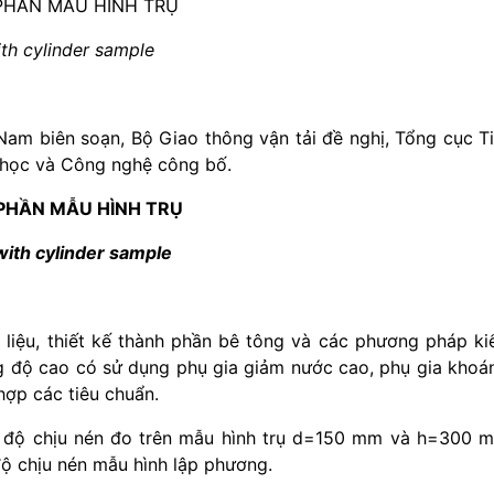
PHẦN MẪU HÌNH TRỤ
th cylinder sample
Nam
biên soạn, Bộ Giao thông vận tải đề nghị, Tổng cục T
 học và Công nghệ công bố.
PH
Ầ
N M
Ẫ
U HÌNH TRỤ
with cylinder sample
 liệu, thiết kế thành phần bê tông và các phương pháp k
 độ cao có sử dụng phụ gia giảm nước cao, phụ gia khoá
hợp các tiêu chuẩn.
 độ chịu nén đo trên mẫu hình trụ d=150 mm và h=300 
ộ chịu nén mẫu hình lập phương.