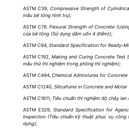
ASTM C39
,
Compressive
S
trength of Cylindri
mẫu bê tông hình trụ);
ASTM C78.
Flexural
S
trength of Concrete (Usi
của bê tông (Sử dụng dầm uốn 4 điểm));
ASTM C94,
Standard Speci
f
ication for Ready-Mi
ASTM C192,
Making and Curing Concrete Test S
mẫu thử thí nghiệm trong phòng thí nghiệm);
ASTM C494,
Chemical Admixtures for Concrete 
ASTM C1240,
Silica
fu
me in Concrete and Motar (
ASTM C1611,
Tiêu chuẩn thí nghiệm độ chảy lan
ASTM E329,
Standard Speci
f
ication for Agenc
Inspection (Tiêu chuẩn kỹ thuật phục vụ công t
dựng);