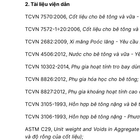
2. Tài liệu viện dẫn
TCVN 7570:2006,
C
ốt liệu cho bê tông và vữa -
TCVN 7572-1
÷
20:2006,
C
ốt liệu cho bê tông v
TCVN 2682:2009,
Xi măng Poóc lăng - Yêu cầu 
TCVN 4506:2012,
Nước cho bê tông và vữa - Y
TCVN 10302-2014,
Phụ gia hoạt t
í
nh tro bay dù
TCVN 8826:2012,
Phụ gia hóa học cho bê tông;
TCVN 8827:2012,
Phụ gia khoáng hoạt t
í
nh cao 
TCVN 3105-1993,
Hỗn hợp bê tông nặng và bê 
TCVN 3106-1993,
Hỗn hợp bê tông nặng - Phươ
ASTM C29,
Unit weight and Voids in Aggregate
và độ rỗng của cốt liệu);