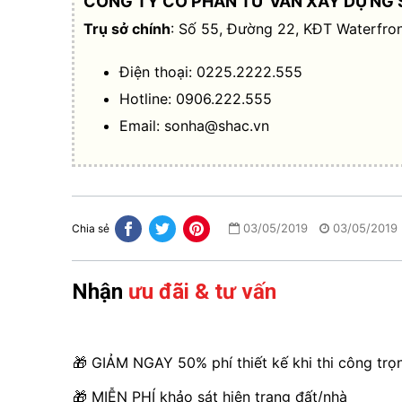
CÔNG TY CỔ PHẦN TƯ VẤN XÂY DỰNG 
Trụ sở chính
: Số 55, Đường 22, KĐT Waterfron
Điện thoại: 0225.2222.555
Hotline: 0906.222.555
Email:
sonha@shac.vn
03/05/2019
03/05/2019
Chia sẻ
Nhận
ưu đãi & tư vấn
🎁 GIẢM NGAY 50% phí thiết kế khi thi công trọ
🎁 MIỄN PHÍ khảo sát hiện trạng đất/nhà