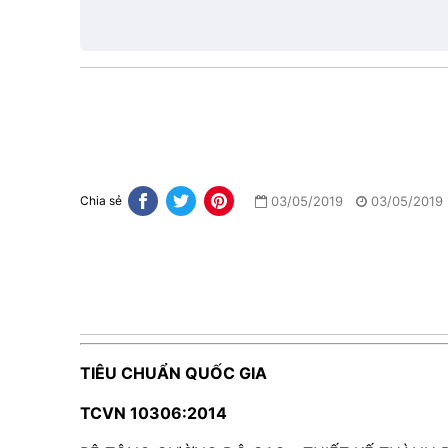
lực
03/05/2019
03/05/2019
Chia sẻ
TIÊU CHUẨN QUỐC GIA
TCVN 10306:2014