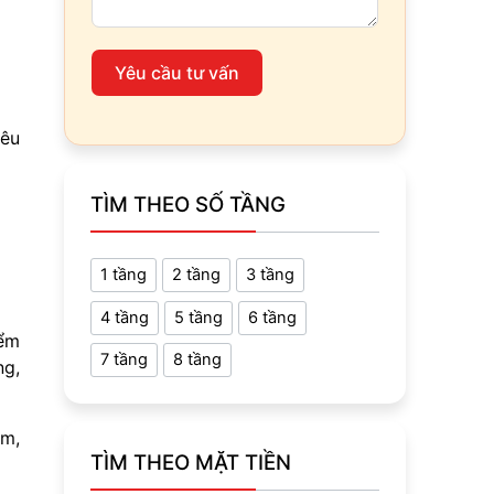
Yêu cầu tư vấn
iêu
TÌM THEO SỐ TẦNG
1 tầng
2 tầng
3 tầng
4 tầng
5 tầng
6 tầng
iểm
7 tầng
8 tầng
ng,
mm,
TÌM THEO MẶT TIỀN