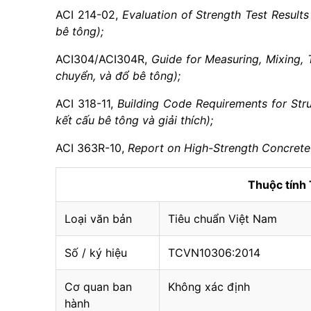
ACI 214-02,
Evaluation of
S
trength Test Result
bê tông);
ACI304/ACI304R,
Guide for Measuring, Mixing, 
chuyển, và đổ bê tông);
ACI 318-11,
Building Code Requirements for
S
tr
kết cấu bê tông và giải thích);
ACI 363R-10,
Report on High-Strength Concrete
Thuộc tín
Loại văn bản
Tiêu chuẩn Việt Nam
Số / ký hiệu
TCVN10306:2014
Cơ quan ban
Không xác định
hành