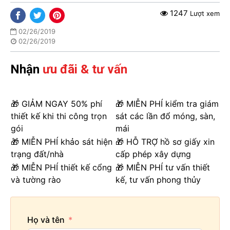
1247
Lượt xem
02/26/2019
02/26/2019
Nhận
ưu đãi & tư vấn
🎁 GIẢM NGAY 50% phí
🎁 MIỄN PHÍ kiểm tra giám
thiết kế khi thi công trọn
sát các lần đổ móng, sàn,
gói
mái
🎁 MIỄN PHÍ khảo sát hiện
🎁 HỖ TRỢ hồ sơ giấy xin
trạng đất/nhà
cấp phép xây dựng
🎁 MIỄN PHÍ thiết kế cổng
🎁 MIỄN PHÍ tư vấn thiết
và tường rào
kế, tư vấn phong thủy
Họ và tên