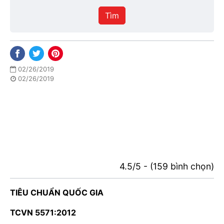
hiệu
Tìm
lực
02/26/2019
02/26/2019
4.5/5 - (159 bình chọn)
TIÊU CHUẨN QUỐC GIA
TCVN 5571:2012