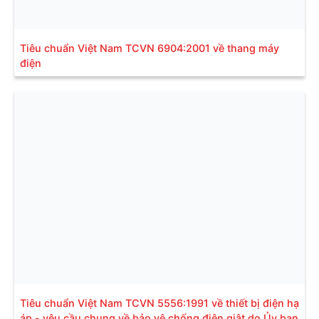
Tiêu chuẩn Việt Nam TCVN 6904:2001 về thang máy
điện
Tiêu chuẩn Việt Nam TCVN 5556:1991 về thiết bị điện hạ
áp - yêu cầu chung về bảo vệ chống điện giật do Ủy ban