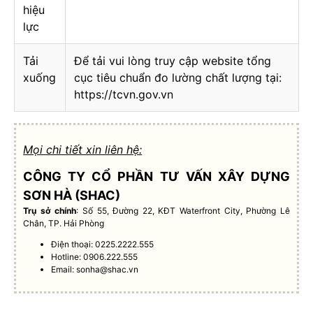
hiệu
lực
Tải
Để tải vui lòng truy cập website tổng
xuống
cục tiêu chuẩn đo lường chất lượng tại:
https://tcvn.gov.vn
Mọi chi tiết xin liên hệ:
CÔNG TY CỔ PHẦN TƯ VẤN XÂY DỰNG
SƠN HÀ (SHAC)
Trụ sở chính
: Số 55, Đường 22, KĐT Waterfront City, Phường Lê
Chân, TP. Hải Phòng
Điện thoại: 0225.2222.555
Hotline: 0906.222.555
Email:
sonha@shac.vn