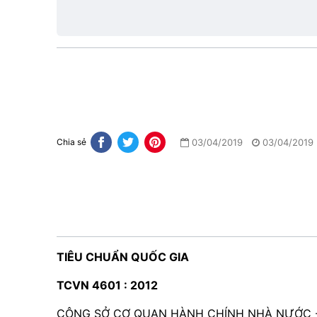
lực
03/04/2019
03/04/2019
Chia sẻ
TIÊU CHUẨN QUỐC GIA
TCVN 4601 : 2012
CÔNG SỞ CƠ QUAN HÀNH CHÍNH NHÀ NƯỚC -