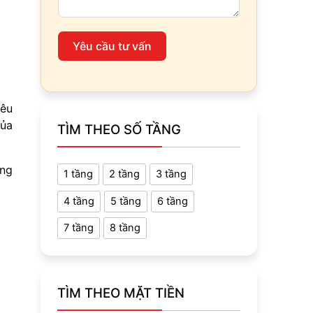
Yêu cầu tư vấn
iêu
của
TÌM THEO SỐ TẦNG
ổng
1 tầng
2 tầng
3 tầng
4 tầng
5 tầng
6 tầng
7 tầng
8 tầng
TÌM THEO MẶT TIỀN