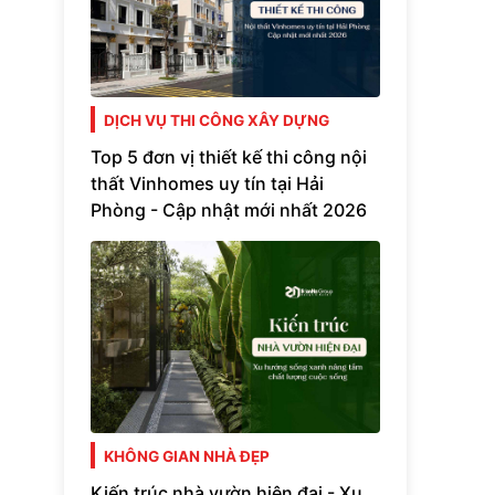
DỊCH VỤ THI CÔNG XÂY DỰNG
Top 5 đơn vị thiết kế thi công nội
thất Vinhomes uy tín tại Hải
Phòng - Cập nhật mới nhất 2026
KHÔNG GIAN NHÀ ĐẸP
Kiến trúc nhà vườn hiện đại - Xu