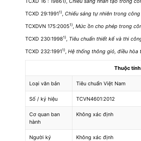
TCXD 16 : 19861),
Chiếu sáng nhân tạo trong côn
1)
TCXD 29:1991
,
Chiếu sáng tự nhiên trong công 
1)
TCXDVN 175:2005
,
Mức ồn cho phép trong công
1)
TCXD 230:1998
,
Tiêu chuẩn thiết kế và thi c
1)
TCXD 232:1991
,
Hệ thống thông gió, điều hòa 
Thuộc tín
Loại văn bản
Tiêu chuẩn Việt Nam
Số / ký hiệu
TCVN4601:2012
Cơ quan ban
Không xác định
hành
Người ký
Không xác định