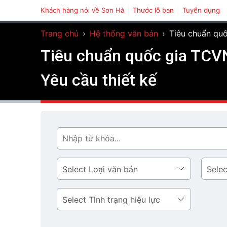
Khách hàng nói về Sơn Hà
Thước lỗ ban
Tuyển dụng
Trang chủ
›
Hệ thống văn bản
›
Tiêu chuẩn quố
Tiêu chuẩn quốc gia TCV
Yêu cầu thiết kế
Tìm
Loại
Lĩnh
văn
vực
bản
Tình
trạng
hiệu