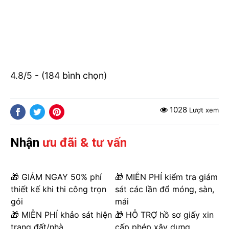
4.8/5 - (184 bình chọn)
1028
Lượt xem
Nhận
ưu đãi & tư vấn
🎁 GIẢM NGAY 50% phí
🎁 MIỄN PHÍ kiểm tra giám
thiết kế khi thi công trọn
sát các lần đổ móng, sàn,
gói
mái
🎁 MIỄN PHÍ khảo sát hiện
🎁 HỖ TRỢ hồ sơ giấy xin
trạng đất/nhà
cấp phép xây dựng