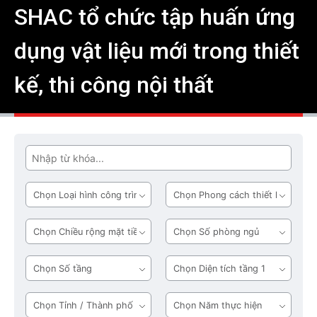
SHAC tổ chức tập huấn ứng
dụng vật liệu mới trong thiết
kế, thi công nội thất
Tìm
Loại
Phong
hình
cách
công
thiết
Chiều
Số
trình
kế
rộng
phòng
mặt
ngủ
Số
Diện
tiền
tầng
tích
tầng
Tỉnh
Năm
1