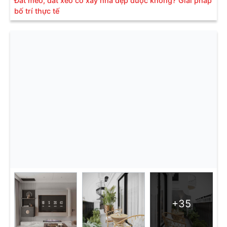
Đất méo, đất xéo có xây nhà đẹp được không? Giải pháp
bố trí thực tế
+35