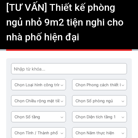
[TƯ VẤN] Thiết kế phòng
ngủ nhỏ 9m2 tiện nghi cho
nhà phố hiện đại
Tìm
Loại
Phong
hình
cách
công
thiết
Chiều
Số
trình
kế
rộng
phòng
mặt
ngủ
Số
Diện
tiền
tầng
tích
tầng
Tỉnh
Năm
1