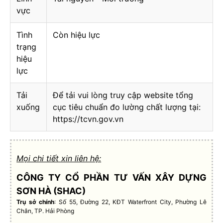
vực
Tình
Còn hiệu lực
trạng
hiệu
lực
Tải
Để tải vui lòng truy cập website tổng
xuống
cục tiêu chuẩn đo lường chất lượng tại:
https://tcvn.gov.vn
Mọi chi tiết xin liên hệ:
CÔNG TY CỔ PHẦN TƯ VẤN XÂY DỰNG
SƠN HÀ (SHAC)
Trụ sở chính
: Số 55, Đường 22, KĐT Waterfront City, Phường Lê
Chân, TP. Hải Phòng