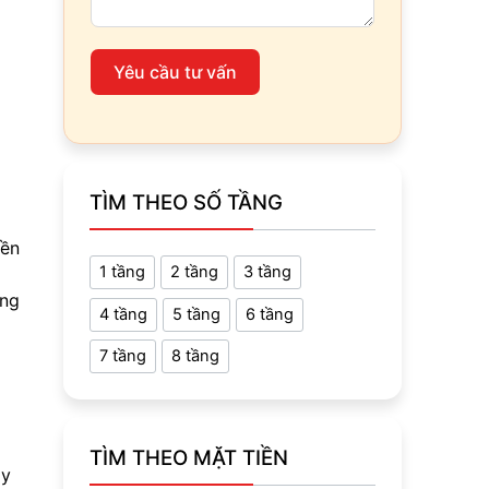
Yêu cầu tư vấn
TÌM THEO SỐ TẦNG
yền
1 tầng
2 tầng
3 tầng
ựng
4 tầng
5 tầng
6 tầng
7 tầng
8 tầng
TÌM THEO MẶT TIỀN
ây