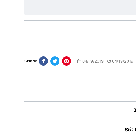
lực
04/19/2019
04/19/2019
Chia sẻ
Số :