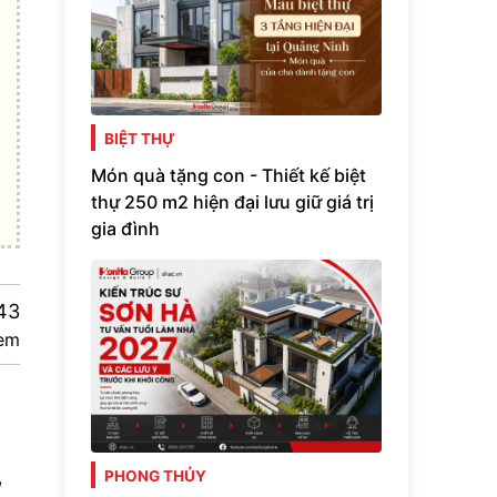
BIỆT THỰ
Món quà tặng con - Thiết kế biệt
thự 250 m2 hiện đại lưu giữ giá trị
gia đình
43
em
,
PHONG THỦY