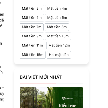
c
g
Mặt tiền 3m
Mặt tiền 4m
bên
Mặt tiền 5m
Mặt tiền 6m
đã
sở
Mặt tiền 7m
Mặt tiền 8m
Mặt tiền 9m
Mặt tiền 10m
ên
Mặt tiền 11m
Mặt tiền 12m
Mặt tiền 15m
Hai mặt tiền
n
ín
BÀI VIẾT MỚI NHẤT
.
o –
tuỳ
ớng