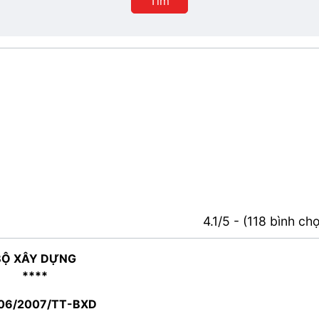
Tìm
4.1/5 - (118 bình ch
BỘ XÂY DỰNG
****
 06/2007/TT-BXD