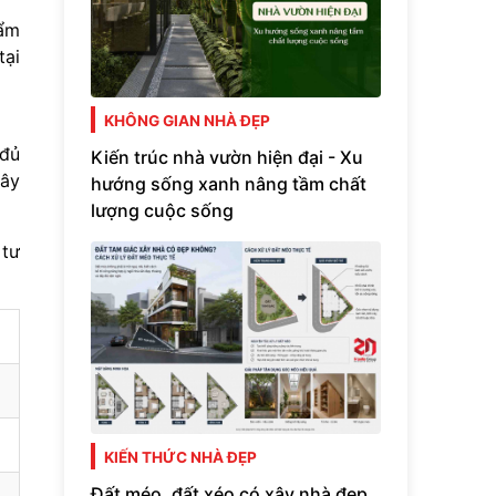
hẩm
tại
KHÔNG GIAN NHÀ ĐẸP
 đủ
Kiến trúc nhà vườn hiện đại - Xu
xây
hướng sống xanh nâng tầm chất
lượng cuộc sống
 tư
KIẾN THỨC NHÀ ĐẸP
Đất méo, đất xéo có xây nhà đẹp