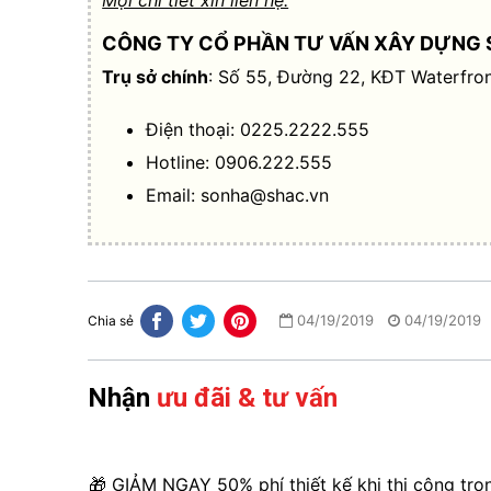
Mọi chi tiết xin liên hệ:
CÔNG TY CỔ PHẦN TƯ VẤN XÂY DỰNG 
Trụ sở chính
: Số 55, Đường 22, KĐT Waterfron
Điện thoại: 0225.2222.555
Hotline: 0906.222.555
Email:
sonha@shac.vn
04/19/2019
04/19/2019
Chia sẻ
Nhận
ưu đãi & tư vấn
🎁 GIẢM NGAY 50% phí thiết kế khi thi công trọ