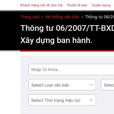
Khách hàng nói về Sơn Hà
Thước lỗ ban
Tuyển dụng
Trang chủ
›
Hệ thống văn bản
›
Thông tư 06/2
Thông tư 06/2007/TT-BXD
Xây dựng ban hành.
Tìm
Loại
Lĩnh
văn
vực
bản
Tình
trạng
hiệu