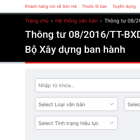
Khách hàng nói về Sơn Hà
Thước lỗ ban
Tuyển dụng
Trang chủ
›
Hệ thống văn bản
›
Thông tư 08/2
Thông tư 08/2016/TT-BXD
Bộ Xây dựng ban hành
Tìm
Loại
Lĩnh
văn
vực
bản
Tình
trạng
hiệu