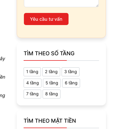
Yêu cầu tư vấn
TÌM THEO SỐ TẦNG
xây
1 tầng
2 tầng
3 tầng
yền
4 tầng
5 tầng
6 tầng
7 tầng
8 tầng
ông
TÌM THEO MẶT TIỀN