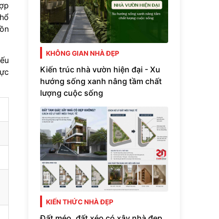
hợp
thổ
uồn
KHÔNG GIAN NHÀ ĐẸP
nếu
Kiến trúc nhà vườn hiện đại - Xu
hực
hướng sống xanh nâng tầm chất
lượng cuộc sống
KIẾN THỨC NHÀ ĐẸP
Đất méo, đất xéo có xây nhà đẹp