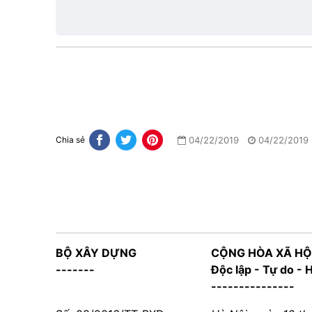
lực
04/22/2019
04/22/2019
Chia sẻ
B
Ộ
XÂY DỰNG
CỘNG HÒA XÃ HỘ
-------
Độc lập - Tự do -
---------------