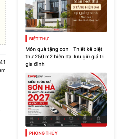
BIỆT THỰ
Món quà tặng con - Thiết kế biệt
thự 250 m2 hiện đại lưu giữ giá trị
41
gia đình
em
,
PHONG THỦY