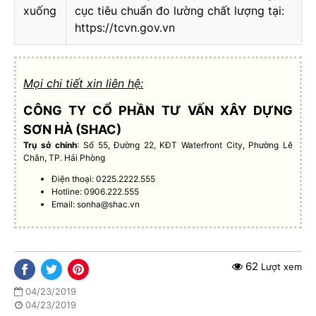
xuống
cục tiêu chuẩn đo lường chất lượng tại:
https://tcvn.gov.vn
Mọi chi tiết xin liên hệ:
CÔNG TY CỔ PHẦN TƯ VẤN XÂY DỰNG
SƠN HÀ (SHAC)
Trụ sở chính
: Số 55, Đường 22, KĐT Waterfront City, Phường Lê
Chân, TP. Hải Phòng
Điện thoại: 0225.2222.555
Hotline: 0906.222.555
Email:
sonha@shac.vn
62
Lượt xem
04/23/2019
04/23/2019