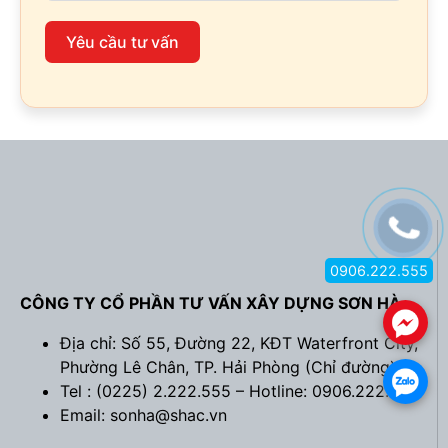
Yêu cầu tư vấn
0906.222.555
CÔNG TY CỔ PHẦN TƯ VẤN XÂY DỰNG SƠN HÀ
.
Địa chỉ: Số 55, Đường 22, KĐT Waterfront City,
Phường Lê Chân, TP. Hải Phòng (
Chỉ đường
)
.
Tel : (0225) 2.222.555 – Hotline: 0906.222.555
Email: sonha@shac.vn