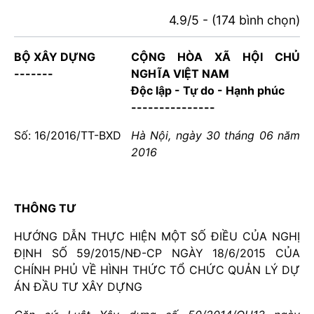
4.9/5 - (174 bình chọn)
BỘ XÂY DỰNG
CỘNG HÒA XÃ HỘI CHỦ
-------
NGHĨA VIỆT NAM
Độc lập - Tự do - Hạnh phúc
---------------
Số: 16/2016/TT-BXD
Hà Nội, ngày 30 tháng
0
6 năm
2016
THÔNG TƯ
HƯỚNG DẪN THỰC HIỆN MỘT SỐ ĐIỀU CỦA NGHỊ
ĐỊNH SỐ 59/2015/NĐ-CP NGÀY 18/6/2015 CỦA
CHÍNH PHỦ VỀ HÌNH THỨC TỔ CHỨC QUẢN LÝ DỰ
ÁN ĐẦU TƯ XÂY DỰNG