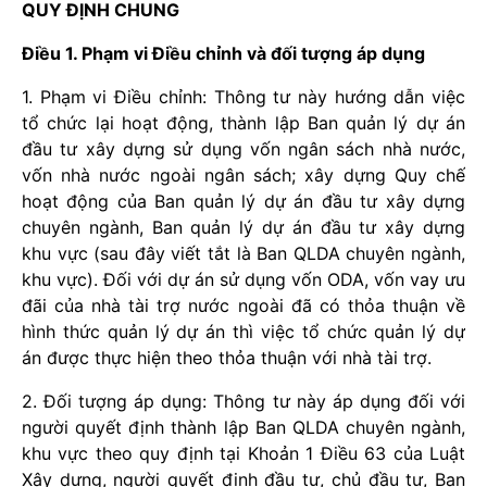
QUY ĐỊNH CHUNG
Điều 1. Phạm vi Điều chỉnh và đối tượng áp dụng
1.
Phạm vi Điều chỉnh: Thôn
g
tư này hướng dẫn việc
tổ chức lại hoạt động, thành lập Ban quản lý dự án
đầu tư xây dựng sử dụng vốn ngân sách nhà nước,
vốn nhà nước ngoài ngân sách; xây dựng Quy chế
hoạt động của Ban quản lý dự án đầu tư xây dựng
chuyên ngành, Ban quản lý dự án đầu tư xây dựng
khu vực (sau đây viết t
ắ
t là Ban QLDA chuyên ngành,
khu vực). Đối với dự án sử dụng vốn ODA, vốn vay ưu
đãi của nhà tài trợ nước ngoài đã có thỏa thuận về
hình thức quản lý dự án thì việc tổ chức quản lý dự
án được thực hiện theo thỏa thuận với nhà tài trợ.
2.
Đối tượng áp dụng: Thông tư này áp dụng đối với
người quyết định
t
hành lập Ban QLDA chuyên ngành,
khu vực theo
q
uy định tại Khoản 1 Điều 63 của Luật
Xây dựng, người quyết định đầu tư, chủ đ
ầ
u tư, Ban