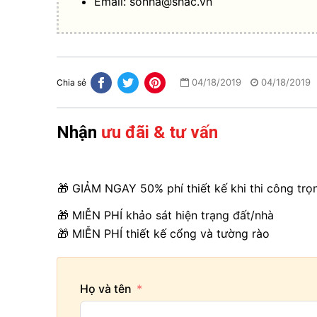
Email:
sonha@shac.vn
04/18/2019
04/18/2019
Chia sẻ
Nhận
ưu đãi & tư vấn
🎁 GIẢM NGAY 50% phí thiết kế khi thi công trọ
🎁 MIỄN PHÍ khảo sát hiện trạng đất/nhà
🎁 MIỄN PHÍ thiết kế cổng và tường rào
Họ và tên