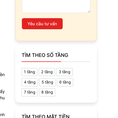
Yêu cầu tư vấn
TÌM THEO SỐ TẦNG
1 tầng
2 tầng
3 tầng
yền
4 tầng
5 tầng
6 tầng
đẩy
7 tầng
8 tầng
khu
ính
TÌM THEO MẶT TIỀN