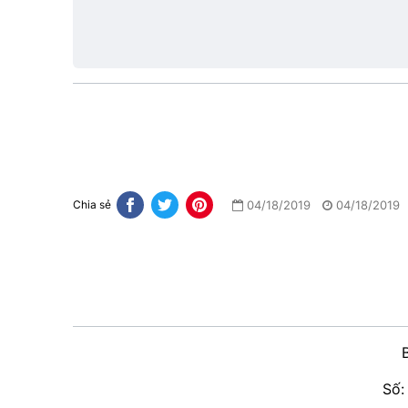
hiệu
lực
04/18/2019
04/18/2019
Chia sẻ
Số: