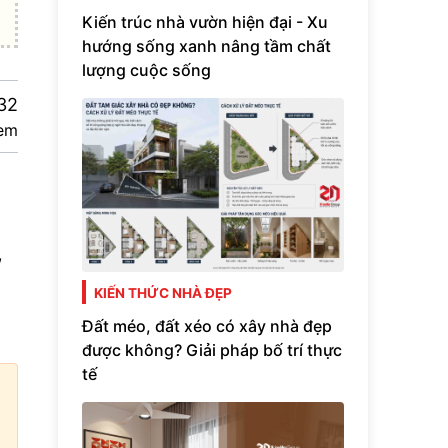
Kiến trúc nhà vườn hiện đại - Xu
hướng sống xanh nâng tầm chất
lượng cuộc sống
32
em
,
KIẾN THỨC NHÀ ĐẸP
Đất méo, đất xéo có xây nhà đẹp
được không? Giải pháp bố trí thực
tế