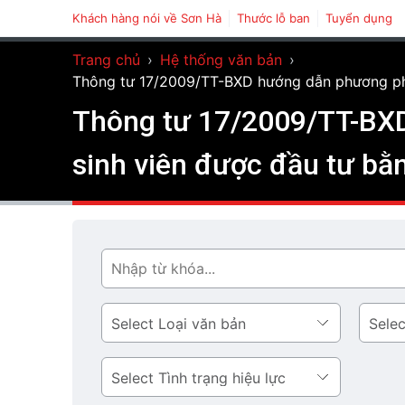
Khách hàng nói về Sơn Hà
Thước lỗ ban
Tuyển dụng
Trang chủ
›
Hệ thống văn bản
›
Thông tư 17/2009/TT-BXD hướng dẫn phương phá
Thông tư 17/2009/TT-BXD
sinh viên được đầu tư bằ
Tìm
Loại
Lĩnh
văn
vực
bản
Tình
trạng