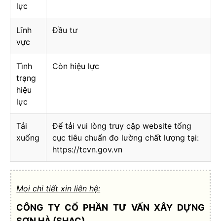
lực
Lĩnh
Đầu tư
vực
Tình
Còn hiệu lực
trạng
hiệu
lực
Tải
Để tải vui lòng truy cập website tổng
xuống
cục tiêu chuẩn đo lường chất lượng tại:
https://tcvn.gov.vn
Mọi chi tiết xin liên hệ:
CÔNG TY CỔ PHẦN TƯ VẤN XÂY DỰNG
SƠN HÀ (SHAC)