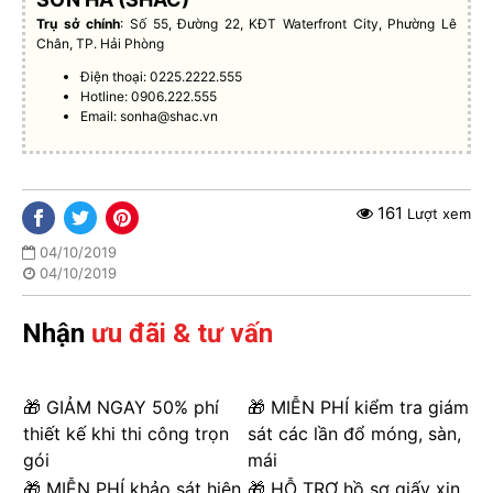
Trụ sở chính
: Số 55, Đường 22, KĐT Waterfront City, Phường Lê
Chân, TP. Hải Phòng
Điện thoại: 0225.2222.555
Hotline: 0906.222.555
Email:
sonha@shac.vn
161
Lượt xem
04/10/2019
04/10/2019
Nhận
ưu đãi & tư vấn
🎁 GIẢM NGAY 50% phí
🎁 MIỄN PHÍ kiểm tra giám
thiết kế khi thi công trọn
sát các lần đổ móng, sàn,
gói
mái
🎁 MIỄN PHÍ khảo sát hiện
🎁 HỖ TRỢ hồ sơ giấy xin