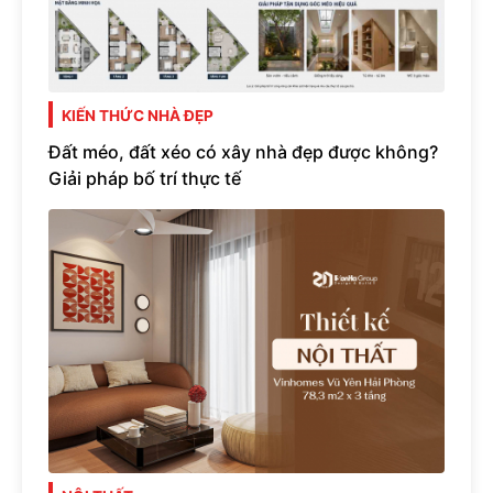
KIẾN THỨC NHÀ ĐẸP
Đất méo, đất xéo có xây nhà đẹp được không?
Giải pháp bố trí thực tế