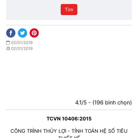
hiệu
Tìm
lực
02/01/2019
02/01/2019
4.1/5 - (196 bình chọn)
TCVN 10406:2015
CÔNG TRÌNH THỦY LỢI - TÍNH TOÁN HỆ SỐ TIÊU