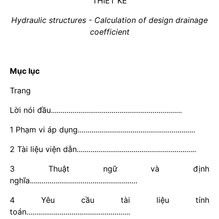
THIẾT KẾ
Hydraulic structures - Calculation of design drainage
coefficient
Mục lục
Trang
Lời nói đầu...................................................................
1 Phạm vi áp dụng............................................................
2 Tài liệu viện dẫn.............................................................
3 Thuật ngữ và định
nghĩa.......................................................
4 Yêu cầu tài liệu tính
toán.....................................................