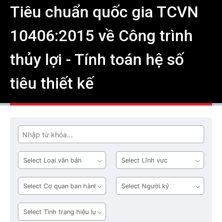
Tiêu chuẩn quốc gia TCVN
10406:2015 về Công trình
thủy lợi - Tính toán hệ số
tiêu thiết kế
Tìm
Loại
Lĩnh
văn
vực
bản
Cơ
Người
quan
ký
ban
Tình
hành
trạng