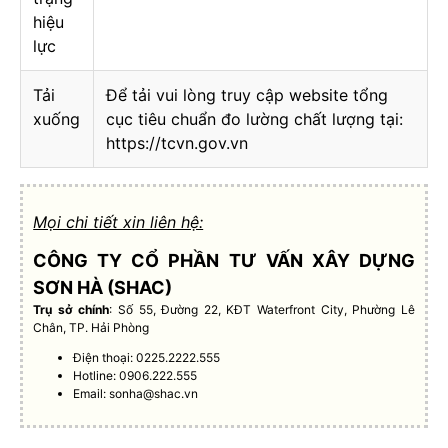
hiệu
lực
Tải
Để tải vui lòng truy cập website tổng
xuống
cục tiêu chuẩn đo lường chất lượng tại:
https://tcvn.gov.vn
Mọi chi tiết xin liên hệ:
CÔNG TY CỔ PHẦN TƯ VẤN XÂY DỰNG
SƠN HÀ (SHAC)
Trụ sở chính
: Số 55, Đường 22, KĐT Waterfront City, Phường Lê
Chân, TP. Hải Phòng
Điện thoại: 0225.2222.555
Hotline: 0906.222.555
Email:
sonha@shac.vn