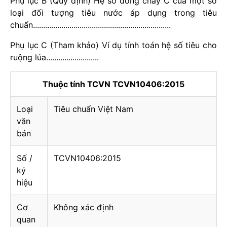
Phụ lục B (Quy định) Hệ số dòng chảy C của một số
loại đối tượng tiêu nước áp dụng trong tiêu
chuẩn....................................................................
Phụ lục C (Tham khảo) Ví dụ tính toán hệ số tiêu cho
ruộng lúa..........................
Thuộc tính TCVN TCVN10406:2015
Loại
Tiêu chuẩn Việt Nam
văn
bản
Số /
TCVN10406:2015
ký
hiệu
Cơ
Không xác định
quan