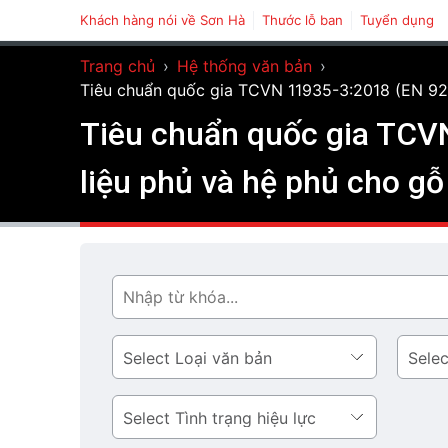
Khách hàng nói về Sơn Hà
Thước lỗ ban
Tuyển dụng
Trang chủ
›
Hệ thống văn bản
›
Tiêu chuẩn quốc gia TCVN 11935-3:2018 (EN 927-3
Tiêu chuẩn quốc gia TCVN
liệu phủ và hệ phủ cho gỗ 
Tìm
Loại
Lĩnh
văn
vực
bản
Tình
trạng