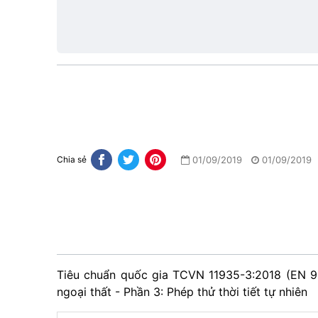
hiệu
lực
01/09/2019
01/09/2019
Chia sẻ
Tiêu chuẩn quốc gia TCVN 11935-3:2018 (EN 92
ngoại thất - Phần 3: Phép thử thời tiết tự nhiên