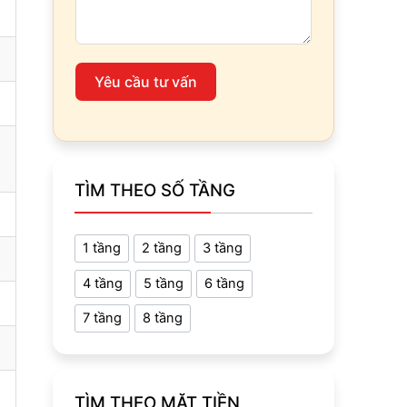
Yêu cầu tư vấn
TÌM THEO SỐ TẦNG
1 tầng
2 tầng
3 tầng
4 tầng
5 tầng
6 tầng
7 tầng
8 tầng
TÌM THEO MẶT TIỀN