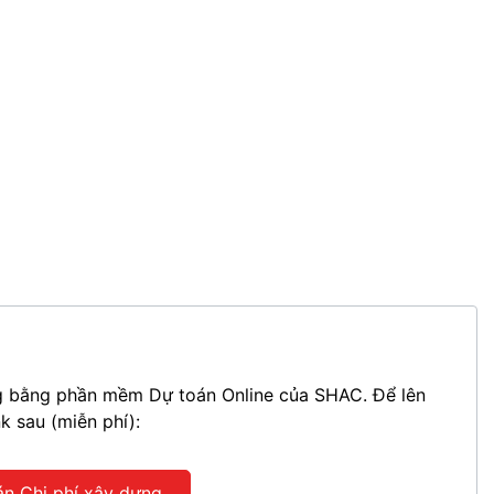
ựng bằng phần mềm Dự toán Online của SHAC. Để lên
nk sau (miễn phí):
án Chi phí xây dựng