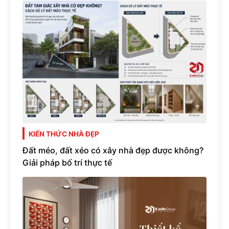
KIẾN THỨC NHÀ ĐẸP
Đất méo, đất xéo có xây nhà đẹp được không?
Giải pháp bố trí thực tế