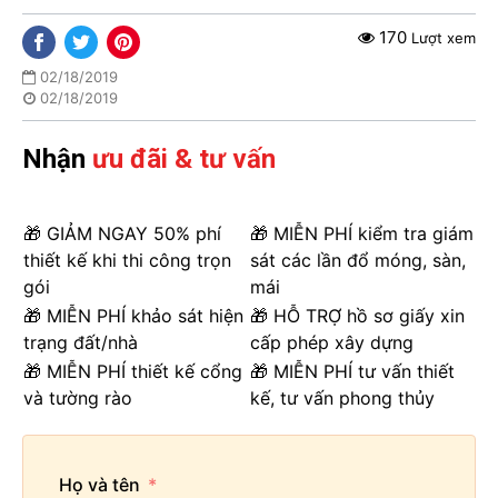
170
Lượt xem
02/18/2019
02/18/2019
Nhận
ưu đãi & tư vấn
🎁 GIẢM NGAY 50% phí
🎁 MIỄN PHÍ kiểm tra giám
thiết kế khi thi công trọn
sát các lần đổ móng, sàn,
gói
mái
🎁 MIỄN PHÍ khảo sát hiện
🎁 HỖ TRỢ hồ sơ giấy xin
trạng đất/nhà
cấp phép xây dựng
🎁 MIỄN PHÍ thiết kế cổng
🎁 MIỄN PHÍ tư vấn thiết
và tường rào
kế, tư vấn phong thủy
Họ và tên