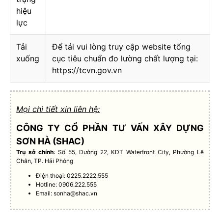
hiệu
lực
Tải
Để tải vui lòng truy cập website tổng
xuống
cục tiêu chuẩn đo lường chất lượng tại:
https://tcvn.gov.vn
Mọi chi tiết xin liên hệ:
CÔNG TY CỔ PHẦN TƯ VẤN XÂY DỰNG
SƠN HÀ (SHAC)
Trụ sở chính
: Số 55, Đường 22, KĐT Waterfront City, Phường Lê
Chân, TP. Hải Phòng
Điện thoại: 0225.2222.555
Hotline: 0906.222.555
Email:
sonha@shac.vn