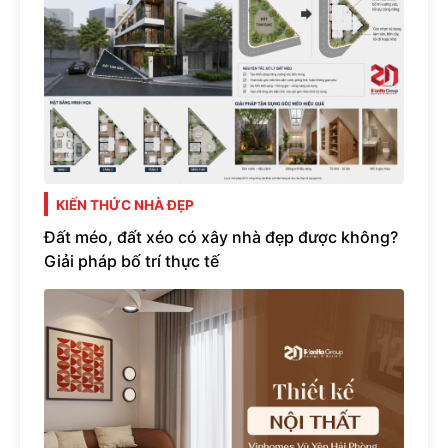
KIẾN THỨC NHÀ ĐẸP
Đất méo, đất xéo có xây nhà đẹp được không?
Giải pháp bố trí thực tế