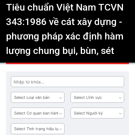
Tiêu chuẩn Việt Nam TCVN
343:1986 về cát xây dựng -
phương pháp xác định hàm
lượng chung bụi, bùn, sét
Tìm
Loại
Lĩnh
văn
vực
bản
Cơ
Người
quan
ký
ban
Tình
hành
trạng