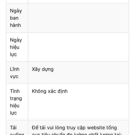
Ngày
ban
hành
Ngày
hiệu
lực
Lĩnh
Xây dựng
vực
Tình
Không xác định
trạng
hiệu
lực
Tải
Để tải vui lòng truy cập website tổng
xuống
cục tiêu chuẩn đo lường chất lượng tại: