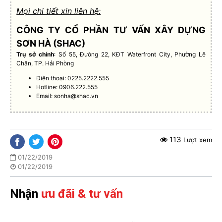
Mọi chi tiết xin liên hệ:
CÔNG TY CỔ PHẦN TƯ VẤN XÂY DỰNG
SƠN HÀ (SHAC)
Trụ sở chính
: Số 55, Đường 22, KĐT Waterfront City, Phường Lê
Chân, TP. Hải Phòng
Điện thoại: 0225.2222.555
Hotline: 0906.222.555
Email:
sonha@shac.vn
113
Lượt xem
01/22/2019
01/22/2019
Nhận
ưu đãi & tư vấn