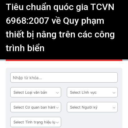
Tiêu chuẩn quóc gia TCVN
6968:2007 về Quy phạm
thiết bị nâng trên các công
trình biển
Tìm
Loại
Lĩnh
văn
vực
bản
Cơ
Người
quan
ký
ban
Tình
hành
trạng