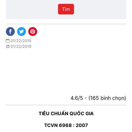
hiệu
Tìm
lực
01/22/2019
01/22/2019
4.6/5 - (165 bình chọn)
TIÊU CHUẨN QUỐC GIA
TCVN 6968 : 2007