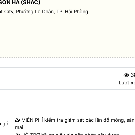
SƠN HÀ (SHAC)
t City, Phường Lê Chân, TP. Hải Phòng
3
Lượt x
🎁 MIỄN PHÍ kiểm tra giám sát các lần đổ móng, sàn
n gói
mái