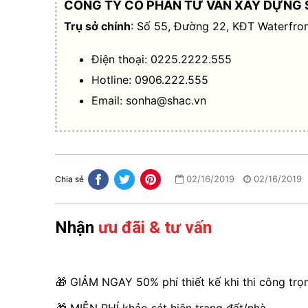
CÔNG TY CỔ PHẦN TƯ VẤN XÂY DỰNG 
Trụ sở chính
: Số 55, Đường 22, KĐT Waterfron
Điện thoại: 0225.2222.555
Hotline: 0906.222.555
Email:
sonha@shac.vn
02/16/2019
02/16/2019
Chia sẻ
Nhận
ưu đãi & tư vấn
🎁 GIẢM NGAY 50% phí thiết kế khi thi công trọ