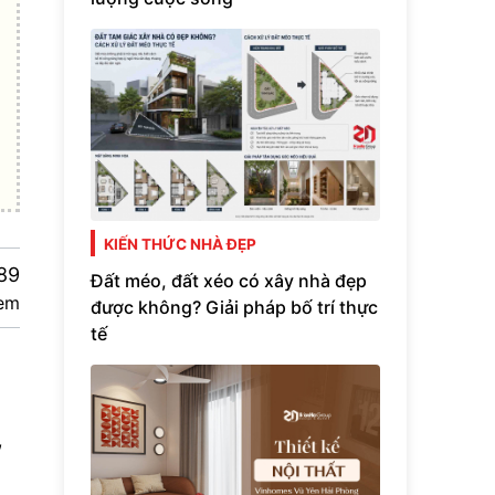
KIẾN THỨC NHÀ ĐẸP
89
Đất méo, đất xéo có xây nhà đẹp
em
được không? Giải pháp bố trí thực
tế
,