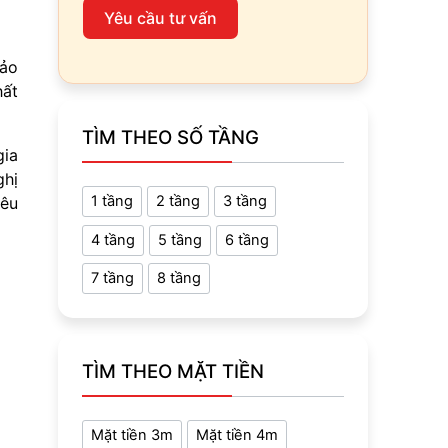
Yêu cầu tư vấn
hảo
hất
TÌM THEO SỐ TẦNG
gia
ghị
1 tầng
2 tầng
3 tầng
iêu
4 tầng
5 tầng
6 tầng
7 tầng
8 tầng
TÌM THEO MẶT TIỀN
Mặt tiền 3m
Mặt tiền 4m