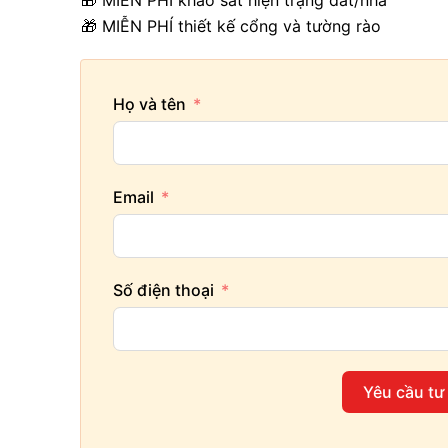
🎁 MIỄN PHÍ khảo sát hiện trạng đất/nhà
🎁 MIỄN PHÍ thiết kế cổng và tường rào
Họ và tên
Email
Số điện thoại
Yêu cầu tư