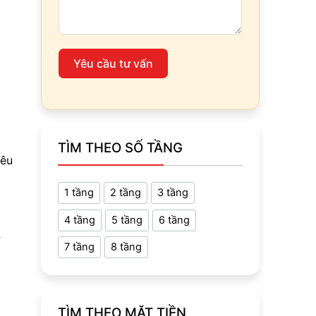
Yêu cầu tư vấn
TÌM THEO SỐ TẦNG
iêu
1 tầng
2 tầng
3 tầng
4 tầng
5 tầng
6 tầng
Ả
7 tầng
8 tầng
TÌM THEO MẶT TIỀN