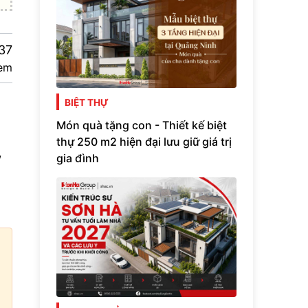
37
em
BIỆT THỰ
Món quà tặng con - Thiết kế biệt
thự 250 m2 hiện đại lưu giữ giá trị
,
gia đình