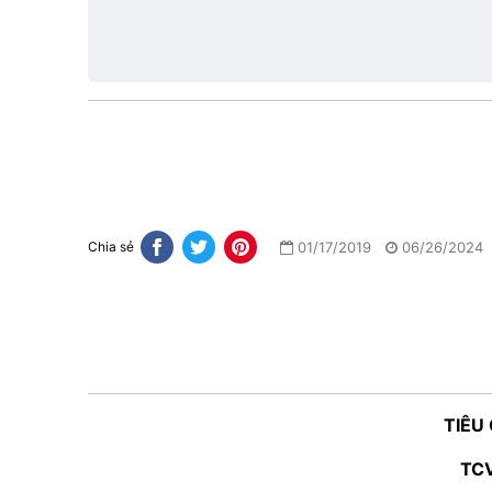
hiệu
lực
01/17/2019
06/26/2024
Chia sẻ
TIÊU
TC