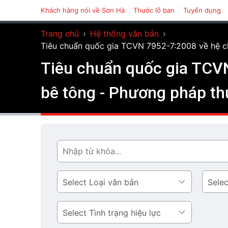
Khách hàng nói về Sơn Hà
Thước lỗ ban
Tuyển dụng
Trang chủ
›
Hệ thống văn bản
›
Tiêu chuẩn quốc gia TCVN 7952-7:2008 về hệ ch
Tiêu chuẩn quốc gia TCVN
bê tông - Phương pháp thử
Tìm
Loại
Lĩnh
văn
vực
bản
Tình
trạng