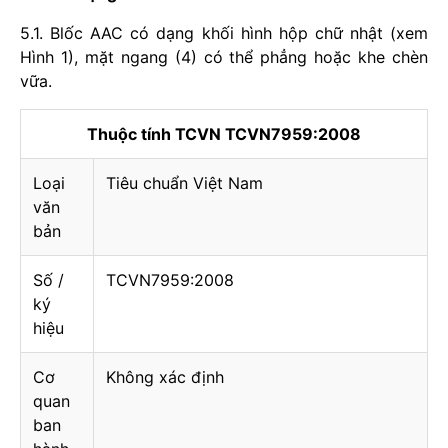
5.1. Blốc AAC có dạng khối hình hộp chữ nhật (xem
Hình 1), mặt ngang (4) có thể phẳng hoặc khe chèn
vữa.
Thuộc tính TCVN TCVN7959:2008
Loại
Tiêu chuẩn Việt Nam
văn
bản
Số /
TCVN7959:2008
ký
hiệu
Cơ
Không xác định
quan
ban