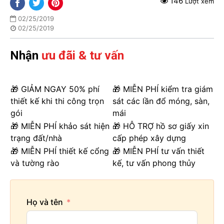
146
Lượt xem
02/25/2019
02/25/2019
Nhận
ưu đãi & tư vấn
🎁 GIẢM NGAY 50% phí
🎁 MIỄN PHÍ kiểm tra giám
thiết kế khi thi công trọn
sát các lần đổ móng, sàn,
gói
mái
🎁 MIỄN PHÍ khảo sát hiện
🎁 HỖ TRỢ hồ sơ giấy xin
trạng đất/nhà
cấp phép xây dựng
🎁 MIỄN PHÍ thiết kế cổng
🎁 MIỄN PHÍ tư vấn thiết
và tường rào
kế, tư vấn phong thủy
Họ và tên