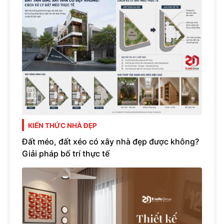
KIẾN THỨC NHÀ ĐẸP
Đất méo, đất xéo có xây nhà đẹp được không?
Giải pháp bố trí thực tế