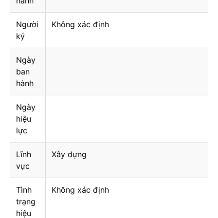
hành
Người
Không xác định
ký
Ngày
ban
hành
Ngày
hiệu
lực
Lĩnh
Xây dựng
vực
Tình
Không xác định
trạng
hiệu