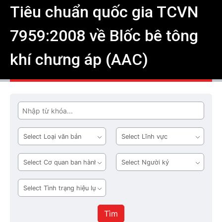
Tiêu chuẩn quốc gia TCVN
7959:2008 về Blốc bê tông
khí chưng áp (AAC)
Tìm
Loại
Lĩnh
văn
vực
bản
Cơ
Người
quan
ký
ban
Tình
hành
trạng
hiệu
Tìm
lực