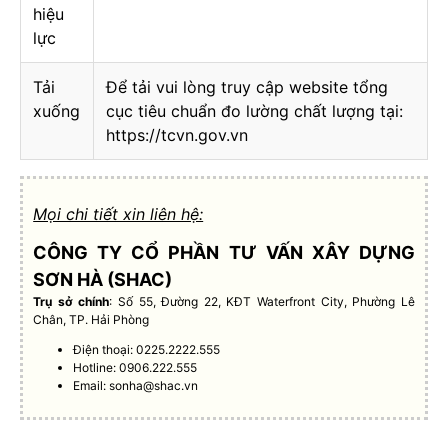
hiệu
lực
Tải
Để tải vui lòng truy cập website tổng
xuống
cục tiêu chuẩn đo lường chất lượng tại:
https://tcvn.gov.vn
Mọi chi tiết xin liên hệ:
CÔNG TY CỔ PHẦN TƯ VẤN XÂY DỰNG
SƠN HÀ (SHAC)
Trụ sở chính
: Số 55, Đường 22, KĐT Waterfront City, Phường Lê
Chân, TP. Hải Phòng
Điện thoại: 0225.2222.555
Hotline: 0906.222.555
Email:
sonha@shac.vn