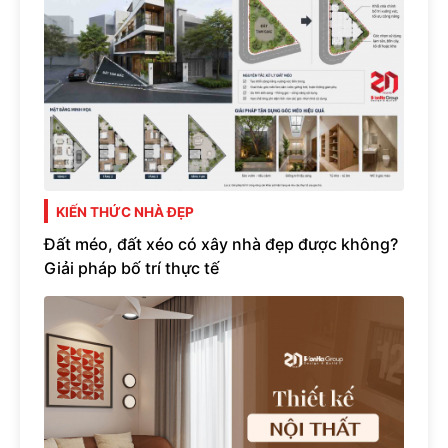
KIẾN THỨC NHÀ ĐẸP
Đất méo, đất xéo có xây nhà đẹp được không?
Giải pháp bố trí thực tế