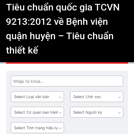
Tiêu chuẩn quốc gia TCVN
9213:2012 về Bệnh viện
quận huyện – Tiêu chuẩn
thiết kế
Tìm
Loại
Lĩnh
văn
vực
bản
Cơ
Người
quan
ký
ban
Tình
hành
trạng