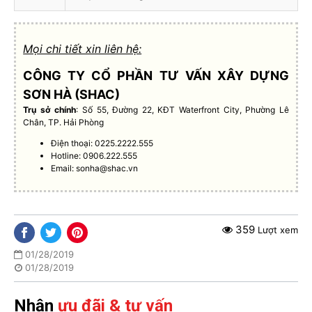
Mọi chi tiết xin liên hệ:
CÔNG TY CỔ PHẦN TƯ VẤN XÂY DỰNG
SƠN HÀ (SHAC)
Trụ sở chính
: Số 55, Đường 22, KĐT Waterfront City, Phường Lê
Chân, TP. Hải Phòng
Điện thoại: 0225.2222.555
Hotline: 0906.222.555
Email:
sonha@shac.vn
359
Lượt xem
01/28/2019
01/28/2019
Nhận
ưu đãi & tư vấn