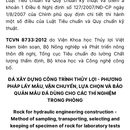
Luật Tiêu chuẩn và Quy chuẩn kỹ thuật và điểm a
khoản 1 Điều 6 Nghị định số 127/2007/NĐ-CP ngày
1/8/2007 của Chính phủ quy định chi tiết thi hành
một số điều của Luật Tiêu chuẩn và Quy chuẩn kỹ
thuật.
TCVN 8733:2012
do Viện Khoa học Thủy lợi Việt
Nam biên soạn, Bộ Nông nghiệp và Phát triển nông
thôn đề nghị, Tổng cục Tiêu chuẩn đo lường Chất
lượng thẩm định, Bộ khoa học và Công nghệ công
bố.
ĐÁ XÂY DỰNG CÔNG TRÌNH THỦY LỢI - PHƯƠNG
PHÁP LẤY MẪU, VẬN CHUYỂN, LỰA CHỌN VÀ BẢO
QUẢN MẪU ĐÁ DÙNG CHO CÁC THÍ NGHIỆM
TRONG PHÒNG
Rock for hydraulic engineering construction -
Method of sampling, transporting, selecting and
keeping of specimen of rock for laboratory tests