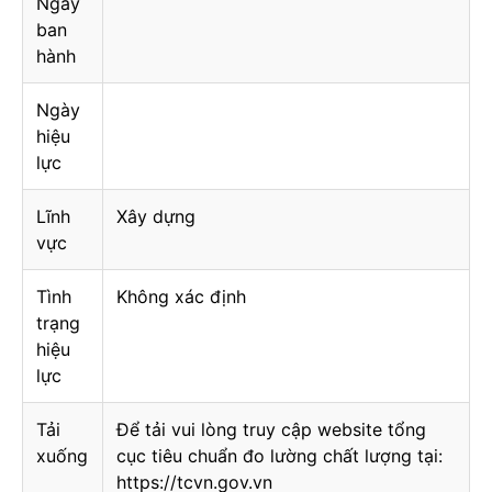
Ngày
ban
hành
Ngày
hiệu
lực
Lĩnh
Xây dựng
vực
Tình
Không xác định
trạng
hiệu
lực
Tải
Để tải vui lòng truy cập website tổng
xuống
cục tiêu chuẩn đo lường chất lượng tại:
https://tcvn.gov.vn