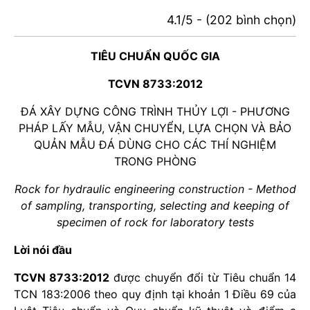
4.1/5 - (202 bình chọn)
TIÊU CHUẨN QUỐC GIA
TCVN 8733:2012
ĐÁ XÂY DỰNG CÔNG TRÌNH THỦY LỢI - PHƯƠNG
PHÁP LẤY MẪU, VẬN CHUYỂN, LỰA CHỌN VÀ BẢO
QUẢN MẪU ĐÁ DÙNG CHO CÁC THÍ NGHIỆM
TRONG PHÒNG
Rock for hydraulic engineering construction - Method
of sampling, transporting, selecting and keeping of
specimen of rock for laboratory tests
Lời nói đầu
TCVN 8733:2012
được chuyển đổi từ Tiêu chuẩn 14
TCN 183:2006 theo quy định tại khoản 1 Điều 69 của