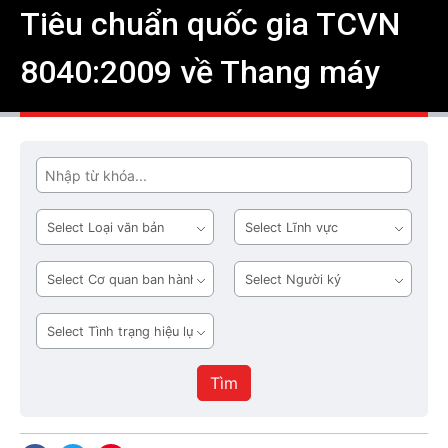
Tiêu chuẩn quốc gia TCVN
8040:2009 về Thang máy
Tìm
Loại
Lĩnh
văn
vực
bản
Cơ
Người
quan
ký
ban
Tình
hành
trạng
hiệu
Tìm
lực