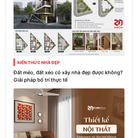
KIẾN THỨC NHÀ ĐẸP
Đất méo, đất xéo có xây nhà đẹp được không?
Giải pháp bố trí thực tế