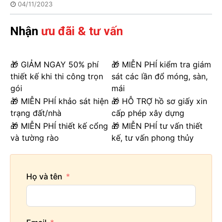
04/11/2023
Nhận
ưu đãi & tư vấn
🎁 GIẢM NGAY 50% phí
🎁 MIỄN PHÍ kiểm tra giám
thiết kế khi thi công trọn
sát các lần đổ móng, sàn,
gói
mái
🎁 MIỄN PHÍ khảo sát hiện
🎁 HỖ TRỢ hồ sơ giấy xin
trạng đất/nhà
cấp phép xây dựng
🎁 MIỄN PHÍ thiết kế cổng
🎁 MIỄN PHÍ tư vấn thiết
và tường rào
kế, tư vấn phong thủy
Họ và tên