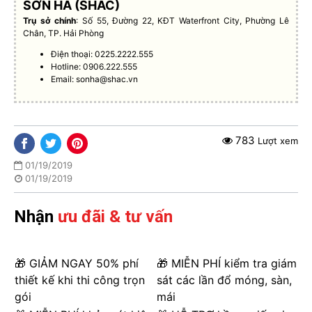
SƠN HÀ (SHAC)
Trụ sở chính
: Số 55, Đường 22, KĐT Waterfront City, Phường Lê
Chân, TP. Hải Phòng
Điện thoại: 0225.2222.555
Hotline: 0906.222.555
Email:
sonha@shac.vn
783
Lượt xem
01/19/2019
01/19/2019
Nhận
ưu đãi & tư vấn
🎁 GIẢM NGAY 50% phí
🎁 MIỄN PHÍ kiểm tra giám
thiết kế khi thi công trọn
sát các lần đổ móng, sàn,
gói
mái