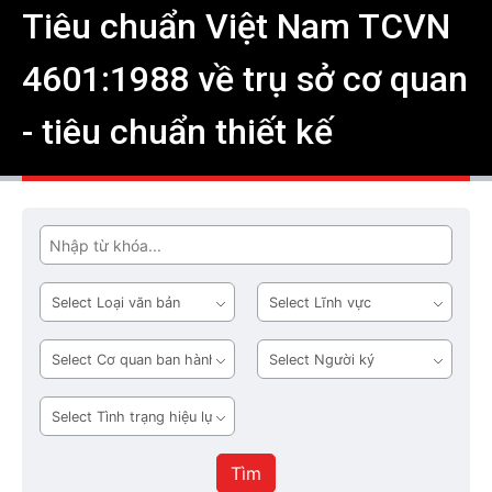
Tiêu chuẩn Việt Nam TCVN
4601:1988 về trụ sở cơ quan
- tiêu chuẩn thiết kế
Tìm
Loại
Lĩnh
văn
vực
bản
Cơ
Người
quan
ký
ban
Tình
hành
trạng
hiệu
Tìm
lực