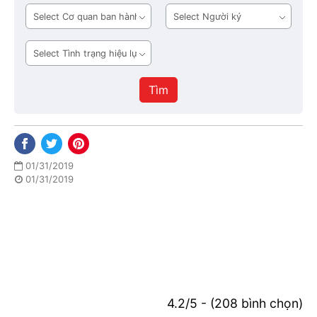
bản
Cơ
Người
quan
ký
ban
Tình
hành
trạng
hiệu
Tìm
lực
01/31/2019
01/31/2019
4.2/5 - (208 bình chọn)