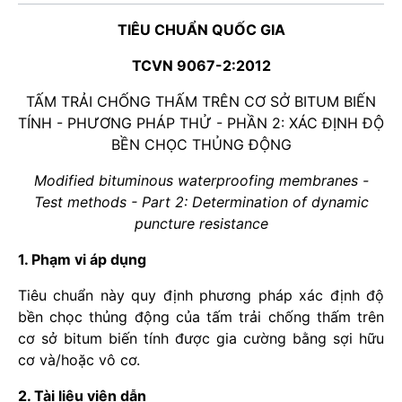
TIÊU CHUẨN QUỐC GIA
TCVN 9067-2:2012
TẤM TRẢI CHỐNG THẤM TRÊN CƠ SỞ BITUM BIẾN
TÍNH - PHƯƠNG PHÁP THỬ - PHẦN 2: XÁC ĐỊNH ĐỘ
BỀN CHỌC THỦNG ĐỘNG
Modified bituminous waterproofing membranes -
Test methods - Part 2: Determination of dynamic
puncture resistance
1. Phạm vi áp dụng
Tiêu chuẩn này quy định phương pháp xác định độ
bền chọc thủng động của tấm trải chống thấm trên
cơ sở bitum biến tính được gia cường bằng sợi hữu
cơ và/hoặc vô cơ.
2. Tài liệu viện dẫn