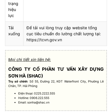
trạng
hiệu
lực
Tải
Để tải vui lòng truy cập website tổng
xuống
cục tiêu chuẩn đo lường chất lượng tại:
https://tcvn.gov.vn
Mọi chi tiết xin liên hệ:
CÔNG TY CỔ PHẦN TƯ VẤN XÂY DỰNG
SƠN HÀ (SHAC)
Trụ sở chính
: Số 55, Đường 22, KĐT Waterfront City, Phường Lê
Chân, TP. Hải Phòng
Điện thoại: 0225.2222.555
Hotline: 0906.222.555
Email:
sonha@shac.vn