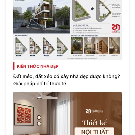
KIẾN THỨC NHÀ ĐẸP
Đất méo, đất xéo có xây nhà đẹp được không?
Giải pháp bố trí thực tế