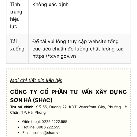
Tình
Không xác định
trạng
hiệu
lực
Tải
Để tải vui lòng truy cập website tổng
xuống
cục tiêu chuẩn đo lường chất lượng tại:
https://tcvn.gov.vn
Mọi chi tiết xin liên hệ:
CÔNG TY CỔ PHẦN TƯ VẤN XÂY DỰNG
SƠN HÀ (SHAC)
Trụ sở chính
: Số 55, Đường 22, KĐT Waterfront City, Phường Lê
Chân, TP. Hải Phòng
Điện thoại: 0225.2222.555
Hotline: 0906.222.555
Email:
sonha@shac.vn