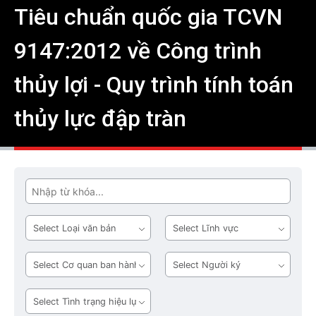
Tiêu chuẩn quốc gia TCVN
9147:2012 về Công trình
thủy lợi - Quy trình tính toán
thủy lực đập tràn
Tìm
Loại
Lĩnh
văn
vực
bản
Cơ
Người
quan
ký
ban
Tình
hành
trạng