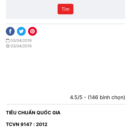
hiệu
Tìm
lực
03/04/2019
03/04/2019
4.5/5 - (146 bình chọn)
TIÊU CHUẨN QUỐC GIA
TCVN 9147 : 2012