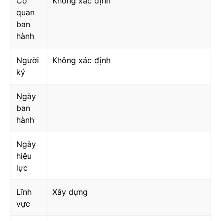
Cơ
Không xác định
quan
ban
hành
Người
Không xác định
ký
Ngày
ban
hành
Ngày
hiệu
lực
Lĩnh
Xây dựng
vực