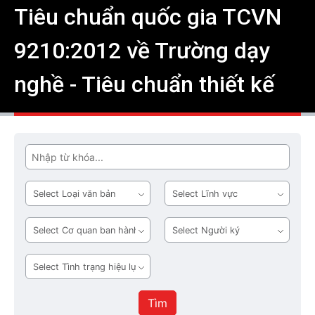
Tiêu chuẩn quốc gia TCVN
9210:2012 về Trường dạy
nghề - Tiêu chuẩn thiết kế
Tìm
Loại
Lĩnh
văn
vực
bản
Cơ
Người
quan
ký
ban
Tình
hành
trạng
hiệu
Tìm
lực