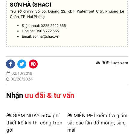
SƠN HÀ (SHAC)
Trụ sở chính
: Số 55, Đường 22, KĐT Waterfront City, Phường Lê
Chân, TP. Hải Phòng
Điện thoại: 0225.2222.555
Hotline: 0906.222.555
Email:
sonha@shac.vn
909
Lượt xem
02/16/2019
06/26/2024
Nhận
ưu đãi & tư vấn
🎁 GIẢM NGAY 50% phí
🎁 MIỄN PHÍ kiểm tra giám
thiết kế khi thi công trọn
sát các lần đổ móng, sàn,
gói
mái