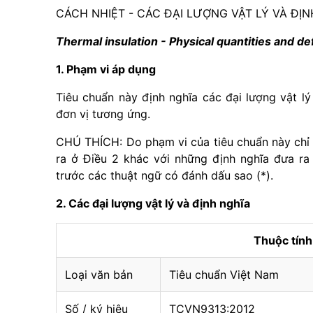
CÁCH NHIỆT - CÁC ĐẠI LƯỢNG VẬT LÝ VÀ ĐỊ
Thermal insulation - Physical quantities and def
1. Phạm vi áp dụng
Tiêu chuẩn này định nghĩa các đại lượng vật lý
đơn vị tương ứng.
CHÚ THÍCH: Do phạm vi c
ủ
a tiêu chuẩn này ch
ỉ
ra ở Điều 2 khác v
ớ
i những định nghĩa đưa ra
trước c
á
c thuật ngữ c
ó
đánh dấu sao (*).
2. Các đại lượng vật lý và định nghĩa
Thuộc tín
Loại văn bản
Tiêu chuẩn Việt Nam
Số / ký hiệu
TCVN9313:2012