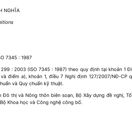
NH NGHĨA
nitions
SO 7345 :
1987
299 : 2003
(
ISO 7345 : 1987) theo quy định tại khoản 1 Đ
 và điểm a), khoản 1, điều 7 Nghị định 127/2007/NĐ-CP 
chu
ẩ
n và Quy chuẩn kỹ
t
huật.
 Đô thị và Nông thôn biên soạn, Bộ Xây dựng đề nghị, T
 Bộ Khoa học và Công nghệ công bố.