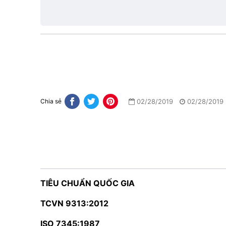
lực
02/28/2019
02/28/2019
Chia sẻ
TIÊU CHUẨN QUỐC GIA
TCVN 9313:2012
ISO 7345:1987