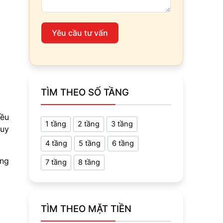
Yêu cầu tư vấn
TÌM THEO SỐ TẦNG
iều
1 tầng
2 tầng
3 tầng
quy
4 tầng
5 tầng
6 tầng
ổng
7 tầng
8 tầng
TÌM THEO MẶT TIỀN