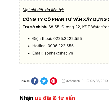
Mọi chi tiết xin liên hệ:
CÔNG TY CỔ PHẦN TƯ VẤN XÂY DỰNG 
Trụ sở chính
: Số 55, Đường 22, KĐT Waterfron
Điện thoại: 0225.2222.555
Hotline: 0906.222.555
Email:
sonha@shac.vn
02/28/2019
02/28/2019
Chia sẻ
Nhận
ưu đãi & tư vấn