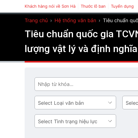
Khách hàng nói về Sơn Hà
Thước lỗ ban
Tuyển dụng
Trang chủ
›
Hệ thống văn bản
›
Tiêu chuẩn quố
Tiêu chuẩn quốc gia TCVN
lượng vật lý và định nghĩa
Tìm
Loại
Lĩnh
văn
vực
bản
Tình
trạng
hiệu