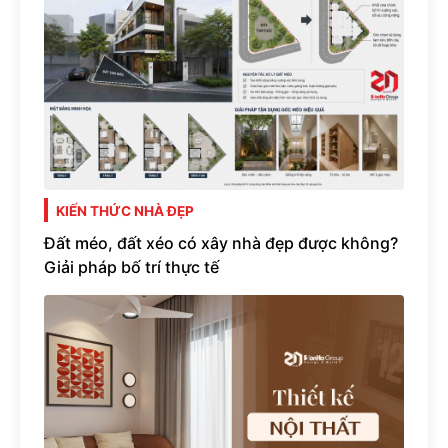
KIẾN THỨC NHÀ ĐẸP
Đất méo, đất xéo có xây nhà đẹp được không?
Giải pháp bố trí thực tế