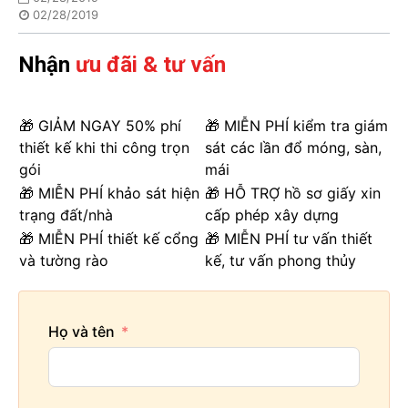
02/28/2019
Nhận
ưu đãi & tư vấn
🎁 GIẢM NGAY 50% phí
🎁 MIỄN PHÍ kiểm tra giám
thiết kế khi thi công trọn
sát các lần đổ móng, sàn,
gói
mái
🎁 MIỄN PHÍ khảo sát hiện
🎁 HỖ TRỢ hồ sơ giấy xin
trạng đất/nhà
cấp phép xây dựng
🎁 MIỄN PHÍ thiết kế cổng
🎁 MIỄN PHÍ tư vấn thiết
và tường rào
kế, tư vấn phong thủy
Họ và tên