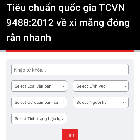
Tiêu chuẩn quốc gia TCVN
9488:2012 về xi măng đóng
rắn nhanh
Tìm
Loại
Lĩnh
văn
vực
bản
Cơ
Người
quan
ký
ban
Tình
hành
trạng
hiệu
Tìm
lực