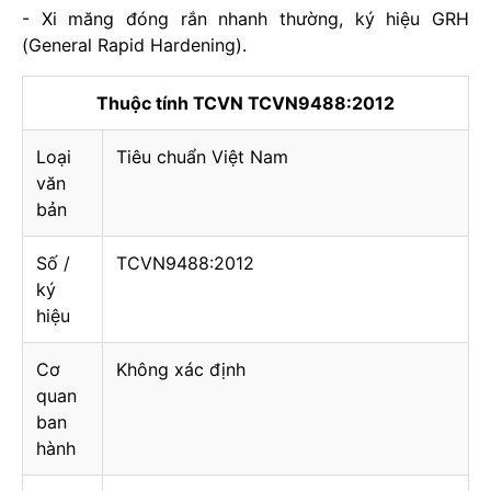
- Xi măng đóng rắn nhanh thường, ký hiệu GRH
(General Rapid Hardening).
Thuộc tính TCVN TCVN9488:2012
Loại
Tiêu chuẩn Việt Nam
văn
bản
Số /
TCVN9488:2012
ký
hiệu
Cơ
Không xác định
quan
ban
hành