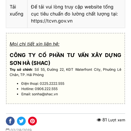
Tải
Để tải vui lòng truy cập website tổng
xuống
cục tiêu chuẩn đo lường chất lượng tại:
https://tcvn.gov.vn
Mọi chi tiết xin liên hệ:
CÔNG TY CỔ PHẦN TƯ VẤN XÂY DỰNG
SƠN HÀ (SHAC)
Trụ sở chính
: Số 55, Đường 22, KĐT Waterfront City, Phường Lê
Chân, TP. Hải Phòng
Điện thoại: 0225.2222.555
Hotline: 0906.222.555
Email:
sonha@shac.vn
81
Lượt xem
02/28/2019