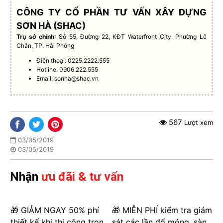
CÔNG TY CỔ PHẦN TƯ VẤN XÂY DỰNG
SƠN HÀ (SHAC)
Trụ sở chính
: Số 55, Đường 22, KĐT Waterfront City, Phường Lê
Chân, TP. Hải Phòng
Điện thoại: 0225.2222.555
Hotline: 0906.222.555
Email:
sonha@shac.vn
567
Lượt xem
03/05/2019
03/05/2019
Nhận
ưu đãi & tư vấn
🎁 GIẢM NGAY 50% phí
🎁 MIỄN PHÍ kiểm tra giám
thiết kế khi thi công trọn
sát các lần đổ móng, sàn,