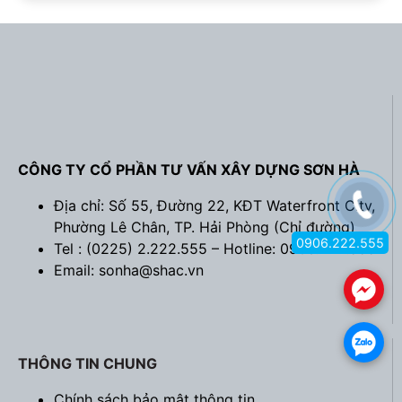
CÔNG TY CỔ PHẦN TƯ VẤN XÂY DỰNG SƠN HÀ
Địa chỉ: Số 55, Đường 22, KĐT Waterfront City,
Phường Lê Chân, TP. Hải Phòng (
Chỉ đường
)
0906.222.555
Tel : (0225) 2.222.555 – Hotline: 0906.222.555
Email: sonha@shac.vn
.
.
THÔNG TIN CHUNG
Chính sách bảo mật thông tin