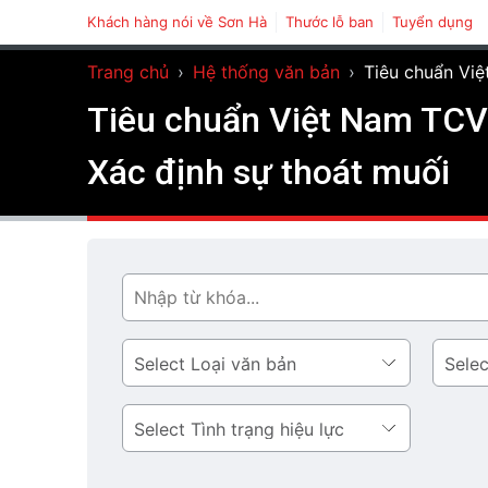
Khách hàng nói về Sơn Hà
Thước lỗ ban
Tuyển dụng
Trang chủ
›
Hệ thống văn bản
›
Tiêu chuẩn Vi
Tiêu chuẩn Việt Nam TCVN
Xác định sự thoát muối
Tìm
Loại
Lĩnh
văn
vực
bản
Tình
trạng
hiệu