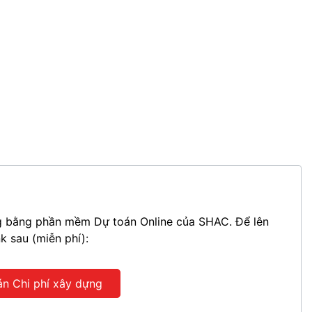
ựng bằng phần mềm Dự toán Online của SHAC. Để lên
nk sau (miễn phí):
án Chi phí xây dựng