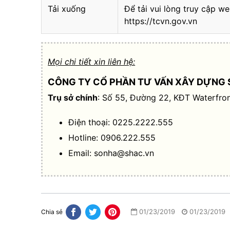
Tải xuống
Để tải vui lòng truy cập we
https://tcvn.gov.vn
Mọi chi tiết xin liên hệ:
CÔNG TY CỔ PHẦN TƯ VẤN XÂY DỰNG 
Trụ sở chính
: Số 55, Đường 22, KĐT Waterfron
Điện thoại: 0225.2222.555
Hotline: 0906.222.555
Email:
sonha@shac.vn
01/23/2019
01/23/2019
Chia sẻ