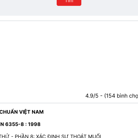
Tìm
4.9/5 - (154 bình ch
 CHUẨN VIỆT NAM
N 6355-8 : 1998
HỬ - PHẦN 8: XÁC ĐỊNH SỰ THOÁT MUỐI