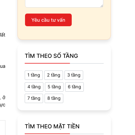
Yêu cầu tư vấn
đất
TÌM THEO SỐ TẦNG
qua
1 tầng
2 tầng
3 tầng
4 tầng
5 tầng
6 tầng
, ở
7 tầng
8 tầng
mực
TÌM THEO MẶT TIỀN