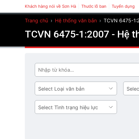
Khách hàng nói về Sơn Hà
Thước lỗ ban
Tuyển dụng
Trang chủ
›
Hệ thống văn bản
›
TCVN 6475-1:2
TCVN 6475-1:2007 - Hệ t
Tìm
Loại
Lĩnh
văn
vực
bản
Tình
trạng
hiệu
lực