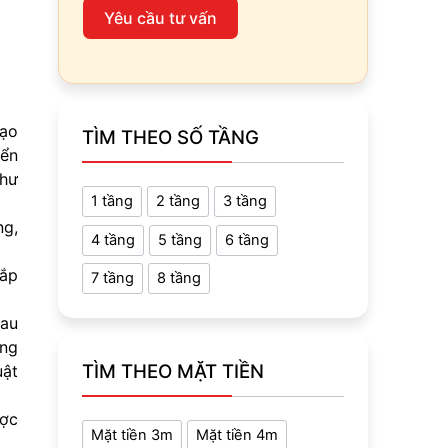
Yêu cầu tư vấn
tạo
TÌM THEO SỐ TẦNG
iển
như
1 tầng
2 tầng
3 tầng
ng,
4 tầng
5 tầng
6 tầng
lắp
7 tầng
8 tầng
sau
ăng
TÌM THEO MẶT TIỀN
uật
ược
Mặt tiền 3m
Mặt tiền 4m