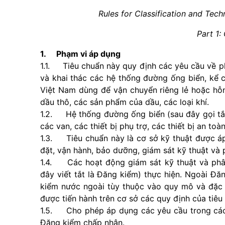
Rules for Classification and Tech
Part 1:
1. Phạm vi áp dụng
1.1. Tiêu chuẩn này quy định các yêu cầu về phâ
và khai thác các hệ thống đường ống biển, kể 
Việt Nam dùng để vận chuyển riêng lẻ hoặc hỗn
dầu thô, các sản phẩm của dầu, các loại khí.
1.2. Hệ thống đường ống biển (sau đây gọi tắ
các van, các thiết bị phụ trợ, các thiết bị an t
1.3. Tiêu chuẩn này là cơ sở kỹ thuật được áp 
đặt, vận hành, bảo dưỡng, giám sát kỹ thuật và
1.4. Các hoạt động giám sát kỹ thuật và ph
đây viết tắt là Đăng kiểm) thực hiện. Ngoài Đ
kiểm nước ngoài tùy thuộc vào quy mô và đặc đ
được tiến hành trên cơ sở các quy định của tiêu
1.5. Cho phép áp dụng các yêu cầu trong các
Đăng kiểm chấp nhận.