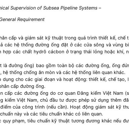
nical Supervision of Subsea Pipeline Systems –
 General Requirement
n cấp và giám sát kỹ thuật trong quá trình thiết kế, chế 
cả các hệ thống đường ống đặt ở các cửa sông và vùng b
 hợp các chất hydrô cácbon ở trạng thái lỏng hoặc khí, 
t là đường ống) bao gồm toàn bộ các đường ống, ống đứ
oàn, hệ thống chống ăn mòn và các hệ thống liên quan khác.
dụng cho các giai đoạn và hoạt động: thiết kế, chế tạo, 
 phân cấp đường ống.
ân cấp các đường ống do cơ quan Đăng kiểm Việt Nam (
ăng kiểm Việt Nam, chủ đầu tư được phép sử dụng thêm đ
iểm của công trình (nếu cần). Hoạt động giám sát kỹ th
 chuẩn này và các tiêu chuẩn khác có liên quan.
 quy phạm, tiêu chuẩn kỹ thuật tương đương khác nếu đ