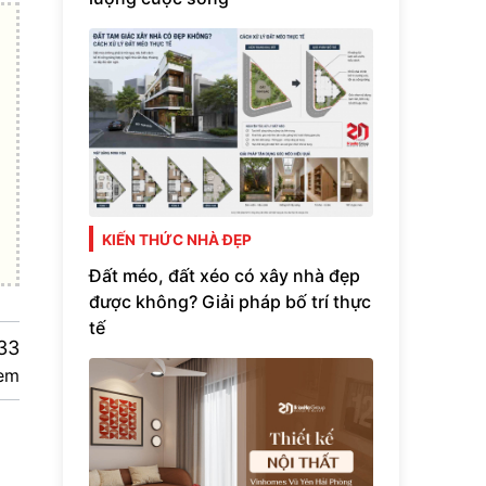
KIẾN THỨC NHÀ ĐẸP
Đất méo, đất xéo có xây nhà đẹp
được không? Giải pháp bố trí thực
tế
33
em