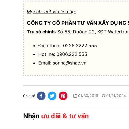
Mọi chi tiết xin liên hệ:
CÔNG TY CỔ PHẦN TƯ VẤN XÂY DỰNG 
Trụ sở chính
: Số 55, Đường 22, KĐT Waterfron
Điện thoại: 0225.2222.555
Hotline: 0906.222.555
Email:
sonha@shac.vn
01/30/2019
01/11/2024
Chia sẻ
Nhận
ưu đãi & tư vấn