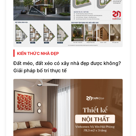
KIẾN THỨC NHÀ ĐẸP
Đất méo, đất xéo có xây nhà đẹp được không?
Giải pháp bố trí thực tế