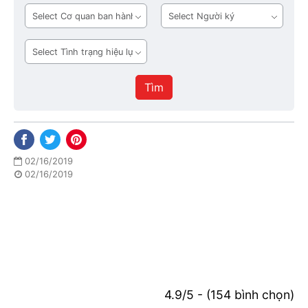
bản
Cơ
Người
quan
ký
ban
Tình
hành
trạng
hiệu
Tìm
lực
02/16/2019
02/16/2019
4.9/5 - (154 bình chọn)