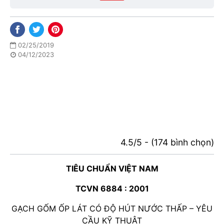
02/25/2019
04/12/2023
4.5/5 - (174 bình chọn)
TIÊU CHUẨN VIỆT NAM
TCVN 6884 : 2001
GẠCH GỐM ỐP LÁT CÓ ĐỘ HÚT NƯỚC THẤP – YÊU
CẦU KỸ THUẬT