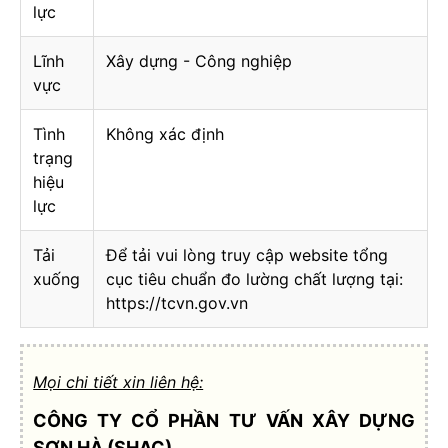
lực
Lĩnh
Xây dựng - Công nghiệp
vực
Tình
Không xác định
trạng
hiệu
lực
Tải
Để tải vui lòng truy cập website tổng
xuống
cục tiêu chuẩn đo lường chất lượng tại:
https://tcvn.gov.vn
Mọi chi tiết xin liên hệ:
CÔNG TY CỔ PHẦN TƯ VẤN XÂY DỰNG
SƠN HÀ (SHAC)