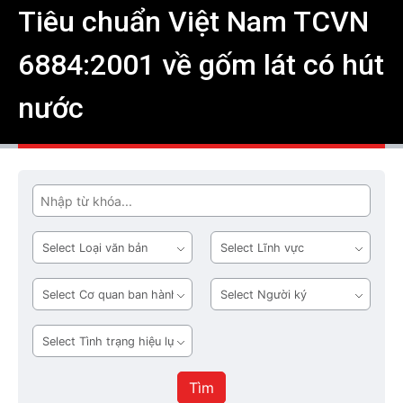
Tiêu chuẩn Việt Nam TCVN
6884:2001 về gốm lát có hút
nước
Tìm
Loại
Lĩnh
văn
vực
bản
Cơ
Người
quan
ký
ban
Tình
hành
trạng
hiệu
Tìm
lực