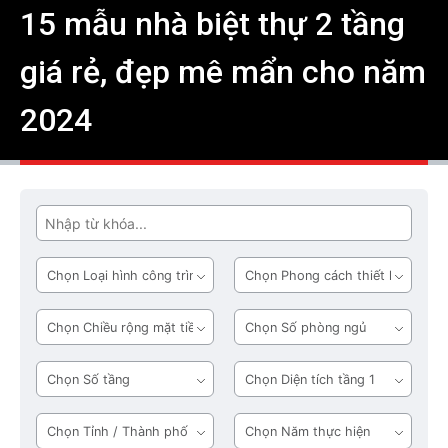
15 mẫu nhà biệt thự 2 tầng
giá rẻ, đẹp mê mẩn cho năm
2024
Tìm
Loại
Phong
hình
cách
công
thiết
Chiều
Số
trình
kế
rộng
phòng
mặt
ngủ
Số
Diện
tiền
tầng
tích
tầng
Tỉnh
Năm
1