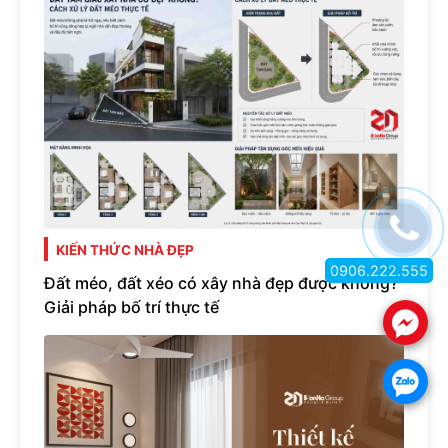
KIẾN THỨC NHÀ ĐẸP
0906.222.555
Đất méo, đất xéo có xây nhà đẹp được không?
Giải pháp bố trí thực tế
.
.