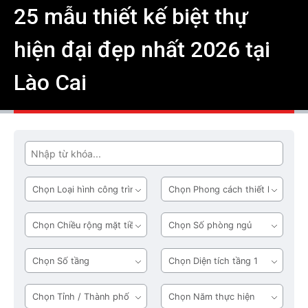
25 mẫu thiết kế biệt thự
hiện đại đẹp nhất 2026 tại
Lào Cai
Tìm
Loại
Phong
hình
cách
công
thiết
Chiều
Số
trình
kế
rộng
phòng
mặt
ngủ
Số
Diện
tiền
tầng
tích
tầng
Tỉnh
Năm
1