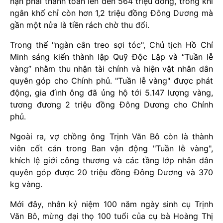
hạn phải thanh toán lên đến 564 triệu đồng, trong khi
ngân khố chỉ còn hơn 1,2 triệu đồng Đông Dương mà
gần một nửa là tiền rách chờ thu đổi.
Trong thế "ngàn cân treo sợi tóc", Chủ tịch Hồ Chí
Minh sáng kiến thành lập Quỹ Độc Lập và “Tuần lễ
vàng” nhằm thu nhận tài chính và hiện vật nhân dân
quyên góp cho Chính phủ. "Tuần lễ vàng" được phát
động, gia đình ông đã ủng hộ tới 5.147 lượng vàng,
tương đương 2 triệu đồng Đông Dương cho Chính
phủ.
Ngoài ra, vợ chồng ông Trịnh Văn Bô còn là thành
viên cốt cán trong Ban vận động "Tuần lễ vàng",
khích lệ giới công thương và các tầng lớp nhân dân
quyên góp được 20 triệu đồng Đông Dương và 370
kg vàng.
Mới đây, nhân kỷ niệm 100 năm ngày sinh cụ Trịnh
Văn Bô, mừng đại thọ 100 tuổi của cụ bà Hoàng Thị