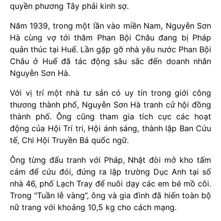
quyền phương Tây phải kinh sợ.
Năm 1939, trong một lần vào miền Nam, Nguyễn Sơn
Hà cùng vợ tới thăm Phan Bội Châu đang bị Pháp
quản thúc tại Huế. Lần gặp gỡ nhà yêu nước Phan Bội
Châu ở Huế đã tác động sâu sắc đến doanh nhân
Nguyễn Sơn Hà.
Với vị trí một nhà tư sản có uy tín trong giới công
thương thành phố, Nguyễn Sơn Hà tranh cử hội đồng
thành phố. Ông cũng tham gia tích cực các hoạt
động của Hội Trí tri, Hội ánh sáng, thành lập Ban Cứu
tế, Chi Hội Truyền Bá quốc ngữ.
Ông từng đấu tranh với Pháp, Nhật đòi mở kho tấm
cám để cứu đói, đứng ra lập trường Dục Anh tại số
nhà 46, phố Lạch Tray để nuôi dạy các em bé mồ côi.
Trong "Tuần lễ vàng”, ông và gia đình đã hiến toàn bộ
nữ trang với khoảng 10,5 kg cho cách mạng.