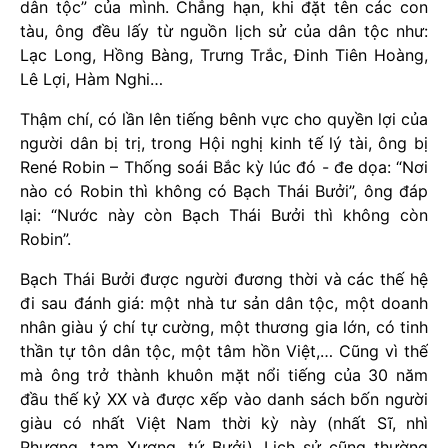
dân tộc” của mình. Chẳng hạn, khi đặt tên các con
tàu, ông đều lấy từ nguồn lịch sử của dân tộc như:
Lạc Long, Hồng Bàng, Trưng Trắc, Đinh Tiên Hoàng,
Lê Lợi, Hàm Nghi…
Thậm chí, có lần lên tiếng bênh vực cho quyền lợi của
người dân bị trị, trong Hội nghị kinh tế lý tài, ông bị
René Robin – Thống soái Bắc kỳ lúc đó - đe dọa: “Nơi
nào có Robin thì không có Bạch Thái Bưởi”, ông đáp
lại: “Nước này còn Bạch Thái Bưởi thì không còn
Robin”.
Bạch Thái Bưởi được người đương thời và các thế hệ
đi sau đánh giá: một nhà tư sản dân tộc, một doanh
nhân giàu ý chí tự cường, một thương gia lớn, có tinh
thần tự tôn dân tộc, một tâm hồn Việt,… Cũng vì thế
mà ông trở thành khuôn mặt nổi tiếng của 30 năm
đầu thế kỷ XX và được xếp vào danh sách bốn người
giàu có nhất Việt Nam thời kỳ này (nhất Sĩ, nhì
Phương, tam Xương, tứ Bưởi). Lịch sử cũng thường