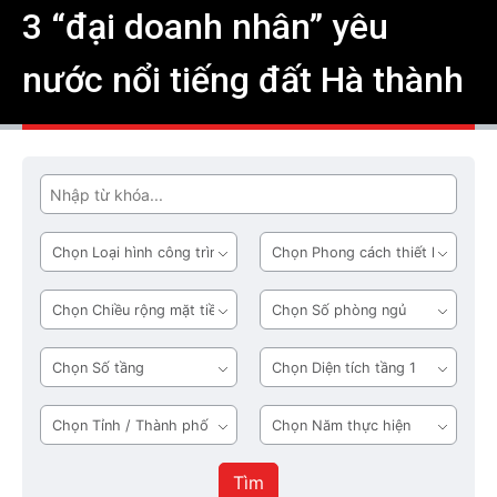
3 “đại doanh nhân” yêu
nước nổi tiếng đất Hà thành
Tìm
Loại
Phong
hình
cách
công
thiết
Chiều
Số
trình
kế
rộng
phòng
mặt
ngủ
Số
Diện
tiền
tầng
tích
tầng
Tỉnh
Năm
1
/
thực
Thành
hiện
Tìm