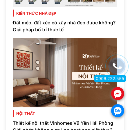
KIẾN THỨC NHÀ ĐẸP
Đất méo, đất xéo có xây nhà đẹp được không?
Giải pháp bố trí thực tế
0906.222.555
.
.
NỘI THẤT
Thiết kế nội thất Vinhomes Vũ Yên Hải Phòng -
Giải pháp không gian linh hoạt cho biệt thự 3