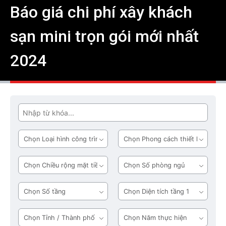
Báo giá chi phí xây khách
sạn mini trọn gói mới nhất
2024
Tìm
Loại
Phong
hình
cách
công
thiết
Chiều
Số
trình
kế
rộng
phòng
mặt
ngủ
Số
Diện
tiền
tầng
tích
tầng
Tỉnh
Năm
1