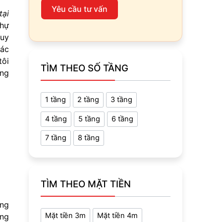
Yêu cầu tư vấn
tại
thự
 uy
iác
tôi
TÌM THEO SỐ TẦNG
ng
1 tầng
2 tầng
3 tầng
4 tầng
5 tầng
6 tầng
7 tầng
8 tầng
TÌM THEO MẶT TIỀN
àng
Mặt tiền 3m
Mặt tiền 4m
ơng