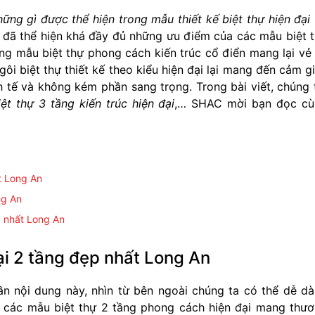
hững gì được thể hiện trong mẫu thiết kế biệt thự hiện đại 
ư đã thể hiện khá đầy đủ những ưu điểm của các mẫu biệt 
ững mẫu biệt thự phong cách kiến trúc cổ điển mang lại vẻ
gôi biệt thự thiết kế theo kiểu hiện đại lại mang đến cảm g
h tế và không kém phần sang trọng. Trong bài viết, chúng 
iệt thự 3 tầng kiến trúc hiện đại
,… SHAC mời bạn đọc cù
t Long An
ng An
ẹp nhất Long An
ại 2 tầng đẹp nhất Long An
ần nội dung này, nhìn từ bên ngoài chúng ta có thể dễ d
a các mẫu biệt thự 2 tầng phong cách hiện đại mang thư