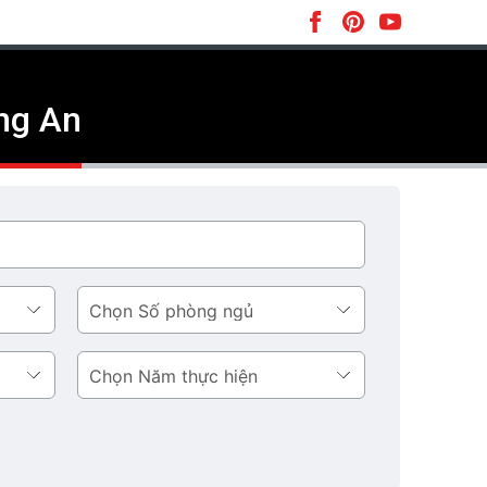
ong An
Số
phòng
ngủ
Năm
thực
hiện