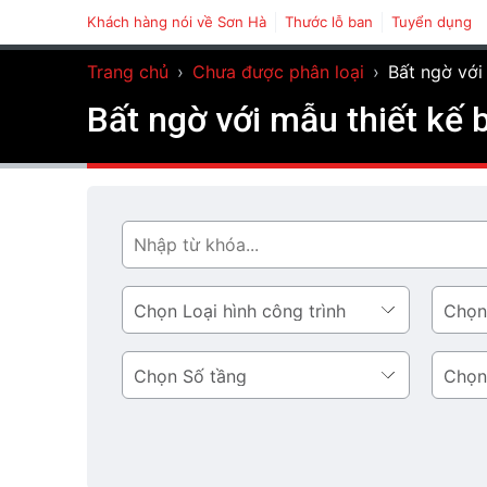
Khách hàng nói về Sơn Hà
Thước lỗ ban
Tuyển dụng
Trang chủ
›
Chưa được phân loại
›
Bất ngờ với 
Bất ngờ với mẫu thiết kế b
Tìm
Loại
Phong
hình
cách
công
thiết
Số
Diện
trình
kế
tầng
tích
tầng
1