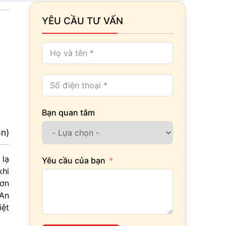
YÊU CẦU TƯ VẤN
Bạn quan tâm
ọn)
 lạ
Yêu cầu của bạn
khi
Sơn
 An
iệt