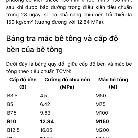
sau khi được bảo dưỡng trong điều kiện tiêu chuẩn
trong 28 ngày, sẽ có khả năng chịu nén tối thiểu là
150 kg/cm² (tương đương với 12.84 MPa).
Bảng tra mác bê tông và cấp độ
bền của bê tông
Dưới đây là bảng quy đổi giữa cấp độ bền và mác bê
tông theo tiêu chuẩn TCVN:
Cấp độ bền
Cường độ chịu nén
Mác bê tông
(B)
(MPa)
(M)
B3.5
4.5
M50
B5
6.42
M75
B7.5
9.63
M100
B10
12.84
M150
B12.5
16.05
M200