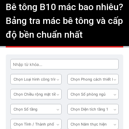
Bê tông B10 mác bao nhiêu?
Bảng tra mác bê tông và cấp
độ bền chuẩn nhất
Tìm
Loại
Phong
hình
cách
công
thiết
Chiều
Số
trình
kế
rộng
phòng
mặt
ngủ
Số
Diện
tiền
tầng
tích
tầng
Tỉnh
Năm
1