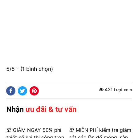
5/5 - (1 bình chọn)
421
Lượt xem
Nhận
ưu đãi & tư vấn
🎁 GIẢM NGAY 50% phí
🎁 MIỄN PHÍ kiểm tra giám
thiết kế khi thi công trọn
sát các lần đổ móng, sàn,