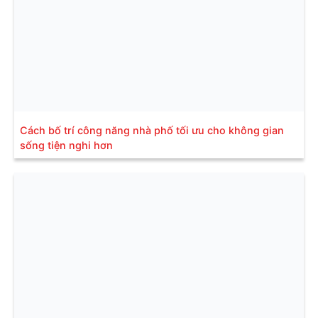
Cách bố trí công năng nhà phố tối ưu cho không gian
sống tiện nghi hơn