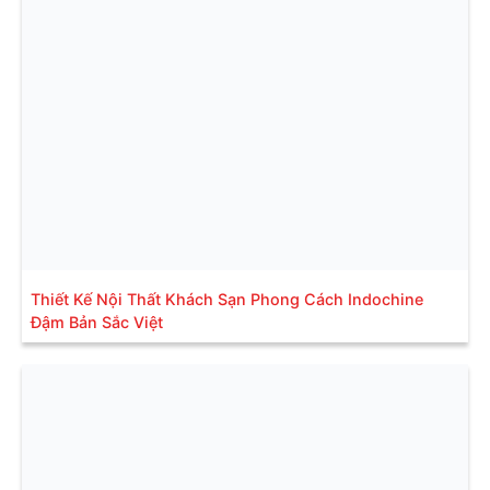
Thiết Kế Nội Thất Khách Sạn Phong Cách Indochine
Đậm Bản Sắc Việt