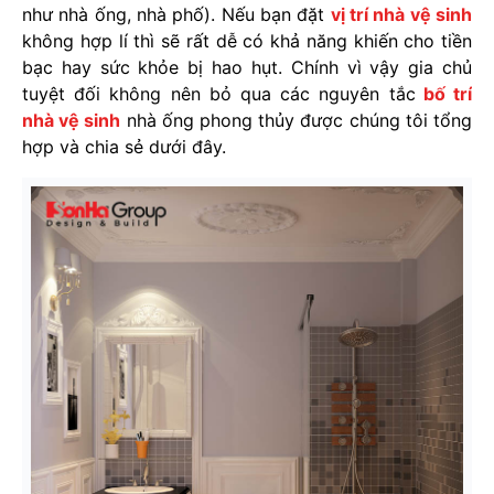
như nhà ống, nhà phố). Nếu bạn đặt
vị trí nhà vệ sinh
không hợp lí thì sẽ rất dễ có khả năng khiến cho tiền
bạc hay sức khỏe bị hao hụt. Chính vì vậy gia chủ
tuyệt đối không nên bỏ qua các nguyên tắc
bố trí
nhà vệ sinh
nhà ống phong thủy được chúng tôi tổng
hợp và chia sẻ dưới đây.