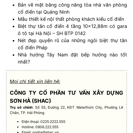
Bản vẽ mặt bằng công năng tòa nhà văn phòng
cổ điển tại Quảng Ninh
Mẫu thiết kế nội thất phòng khách kiểu cổ điển
Biệt thự tân cổ điển 4 tầng 10×12,88m có gara
ô tô tại Hà Nội – SH BTP 0142
Nét đẹp quyến rũ của những ngôi biệt thự tân
cổ điển Pháp
Nhà hướng Tây Nam đặt bếp hướng nào tốt
nhất?
Mọi chi tiết xin liên hệ:
CÔNG TY CỔ PHẦN TƯ VẤN XÂY DỰNG
SƠN HÀ (SHAC)
Trụ sở chính
: Số 55, Đường 22, KĐT Waterfront City, Phường Lê
Chân, TP. Hải Phòng
Điện thoại: 0225.2222.555
Hotline: 0906.222.555
Email:
sonha@shac.vn