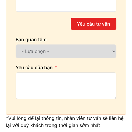
Yêu cầu tư vấn
Bạn quan tâm
Yêu cầu của bạn
*Vui lòng để lại thông tin, nhân viên tư vấn sẽ liên hệ
lại với quý khách trong thời gian sớm nhất