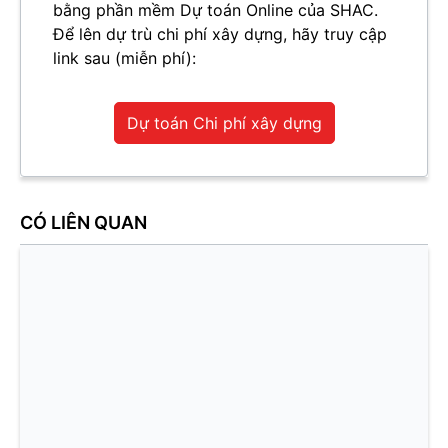
bằng phần mềm Dự toán Online của SHAC.
Để lên dự trù chi phí xây dựng, hãy truy cập
link sau (miễn phí):
Dự toán Chi phí xây dựng
CÓ LIÊN QUAN