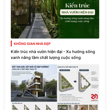
KHÔNG GIAN NHÀ ĐẸP
Kiến trúc nhà vườn hiện đại - Xu hướng sống
xanh nâng tầm chất lượng cuộc sống