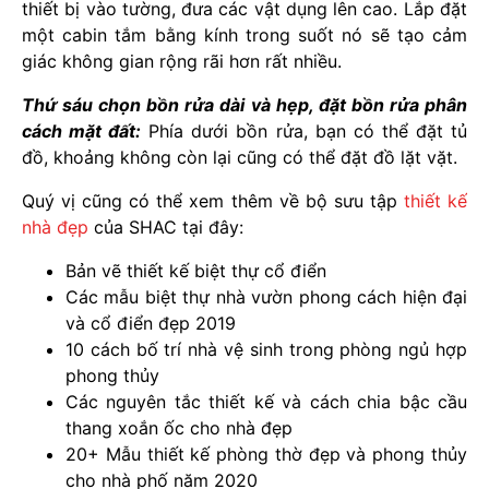
thiết bị vào tường, đưa các vật dụng lên cao. Lắp đặt
một cabin tắm bằng kính trong suốt nó sẽ tạo cảm
giác không gian rộng rãi hơn rất nhiều.
Thứ sáu chọn bồn rửa dài và hẹp, đặt bồn rửa phân
cách mặt đất:
Phía dưới bồn rửa, bạn có thể đặt tủ
đồ, khoảng không còn lại cũng có thể đặt đồ lặt vặt.
Quý vị cũng có thể xem thêm về bộ sưu tập
thiết kế
nhà đẹp
của SHAC tại đây:
Bản vẽ thiết kế biệt thự cổ điển
Các mẫu biệt thự nhà vườn phong cách hiện đại
và cổ điển đẹp 2019
10 cách bố trí nhà vệ sinh trong phòng ngủ hợp
phong thủy
Các nguyên tắc thiết kế và cách chia bậc cầu
thang xoắn ốc cho nhà đẹp
20+ Mẫu thiết kế phòng thờ đẹp và phong thủy
cho nhà phố năm 2020