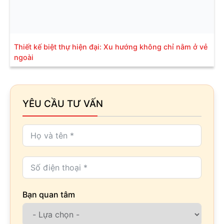
Thiết kế biệt thự hiện đại: Xu hướng không chỉ nằm ở vẻ
ngoài
YÊU CẦU TƯ VẤN
Bạn quan tâm