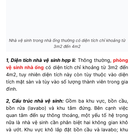
Nhà vệ sinh trong nhà ống thường có diện tích chỉ khoảng từ
3m2 đến 4m2
1, Diện tích nhà vệ sinh hợp lí:
Thông thường,
phòng
vệ sinh nhà ống
có diện tích chỉ khoảng từ 3m2 đến
4m2, tuy nhiên diện tích này còn tùy thuộc vào diện
tích mặt sàn và tùy vào số lượng thành viên trong gia
đình.
2, Cấu trúc nhà vệ sinh:
Gồm ba khu vực, bồn cầu,
bồn rửa (lavabo) và khu tắm đứng. Bên cạnh việc
quan tâm đến sự thông thoáng, một yếu tố hệ trọng
nữa là nhà vệ sinh cần phân biệt hai không gian khô
và ướt. Khu vực khô lắp đặt bồn cầu và lavabo; khu