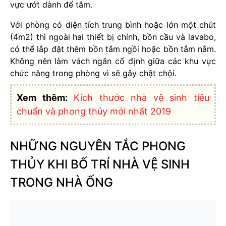
vực ướt dành để tắm.
Với phòng có diện tích trung bình hoặc lớn một chút
(4m2) thì ngoài hai thiết bị chính, bồn cầu và lavabo,
có thể lắp đặt thêm bồn tắm ngồi hoặc bồn tắm nằm.
Không nên làm vách ngăn cố định giữa các khu vực
chức năng trong phòng vì sẽ gây chật chội.
Xem thêm:
Kích thước nhà vệ sinh tiêu
chuẩn và phong thủy mới nhất 2019
NHỮNG NGUYÊN TẮC PHONG
THỦY KHI BỐ TRÍ NHÀ VỆ SINH
TRONG NHÀ ỐNG