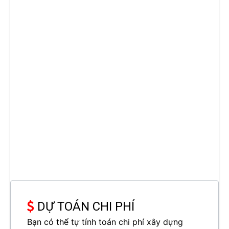
DỰ TOÁN CHI PHÍ
Bạn có thể tự tính toán chi phí xây dựng