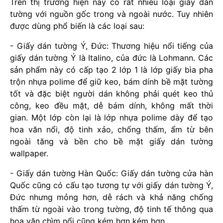
Trên thị trường hiện nay có rất nhiều loại giấy dán
tường với nguồn gốc trong và ngoài nước. Tuy nhiên
được dùng phổ biến là các loại sau:
- Giấy dán tường Ý, Đức: Thương hiệu nổi tiếng của
giấy dán tường Ý là Italino, của đức là Lohmann. Các
sản phẩm này có cấp tạo 2 lớp 1 là lớp giấy bìa pha
trộn nhựa polime để giữ keo, bám dính bề mặt tường
tốt và đặc biệt người dán không phải quét keo thủ
công, keo đều mặt, dễ bám dính, không mất thời
gian. Một lớp còn lại là lớp nhựa polime dày để tạo
hoa văn nổi, độ tinh xảo, chống thấm, ẩm từ bên
ngoài tăng và bền cho bề mặt giấy dán tường
wallpaper.
- Giấy dán tường Hàn Quốc: Giấy dán tường cửa hàn
Quốc cũng có cấu tạo tương tự với giấy dán tường Ý,
Đức nhưng mỏng hơn, dễ rách và khả năng chống
thấm từ ngoài vào trong tường, độ tinh tế thông qua
hoa văn chìm nổi cũng kém hơn kém hơn.