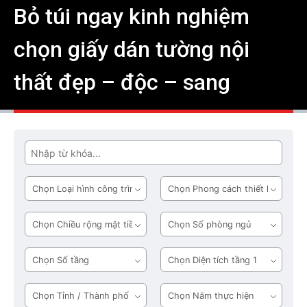
Bỏ túi ngay kinh nghiệm
chọn giấy dán tường nội
thất đẹp – độc – sang
Tìm
Loại
Phong
hình
cách
công
thiết
Chiều
Số
trình
kế
rộng
phòng
mặt
ngủ
Số
Diện
tiền
tầng
tích
tầng
Tỉnh
Năm
1