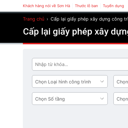
Khách hàng nói về Sơn Hà
Thước lỗ ban
Tuyển dụng
Trang chủ
›
Cấp lại giấy phép xây dựng công tr
Cấp lại giấy phép xây dựn
Tìm
Loại
Phong
hình
cách
công
thiết
Số
Diện
trình
kế
tầng
tích
tầng
1