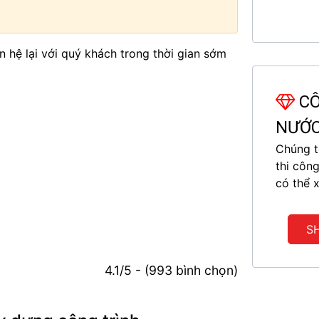
iên hệ lại với quý khách trong thời gian sớm
CÔ
NƯỚ
Chúng tô
thi côn
có thể 
SH
4.1/5 - (993 bình chọn)