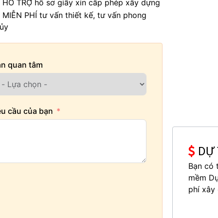
 HỖ TRỢ hồ sơ giấy xin cấp phép xây dựng
 MIỄN PHÍ tư vấn thiết kế, tư vấn phong
hủy
ạn quan tâm
u cầu của bạn
DỰ 
Bạn có 
mềm Dự 
phí xây 