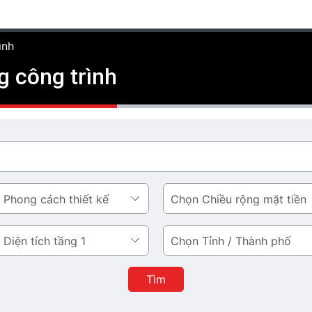
ình
g công trình
Chiều
rộng
mặt
Tỉnh
tiền
/
Thành
Tìm
phố