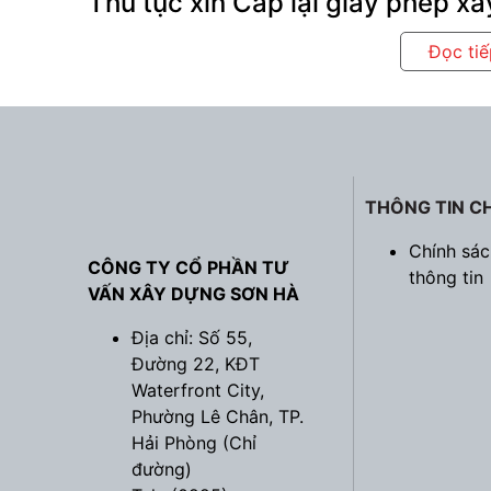
Thủ tục xin Cấp lại giấy phép x
Đọc ti
THÔNG TIN C
Chính sá
CÔNG TY CỔ PHẦN TƯ
thông tin
VẤN XÂY DỰNG SƠN HÀ
Địa chỉ: Số 55,
Đường 22, KĐT
Waterfront City,
Phường Lê Chân, TP.
Hải Phòng (
Chỉ
đường
)