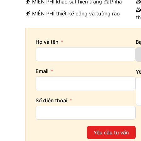
🎁 MIỄN PHÍ khảo sát hiện trạng đất/nhà

🎁
🎁 MIỄN PHÍ thiết kế cổng và tường rào
t
Họ và tên
B
Email
Yê
Số điện thoại
Yêu cầu tư vấn