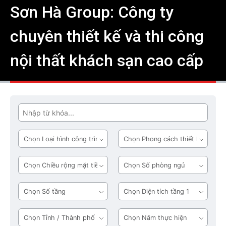
Sơn Hà Group: Công ty
chuyên thiết kế và thi công
nội thất khách sạn cao cấp
Tìm
Loại
Phong
hình
cách
công
thiết
Chiều
Số
trình
kế
rộng
phòng
mặt
ngủ
Số
Diện
tiền
tầng
tích
tầng
Tỉnh
Năm
1