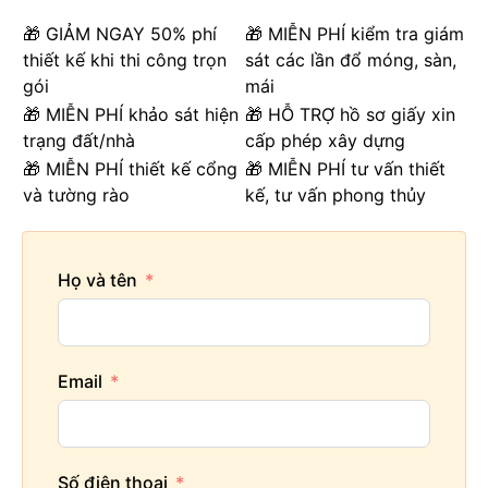
🎁 GIẢM NGAY 50% phí
🎁 MIỄN PHÍ kiểm tra giám
thiết kế khi thi công trọn
sát các lần đổ móng, sàn,
gói
mái
🎁 MIỄN PHÍ khảo sát hiện
🎁 HỖ TRỢ hồ sơ giấy xin
trạng đất/nhà
cấp phép xây dựng
🎁 MIỄN PHÍ thiết kế cổng
🎁 MIỄN PHÍ tư vấn thiết
và tường rào
kế, tư vấn phong thủy
Họ và tên
Email
Số điện thoại