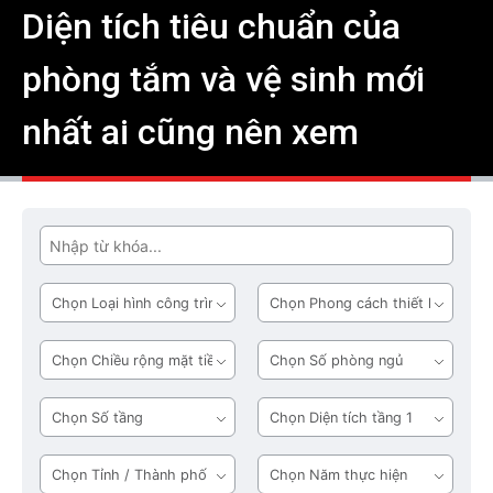
Diện tích tiêu chuẩn của
phòng tắm và vệ sinh mới
nhất ai cũng nên xem
Tìm
Loại
Phong
hình
cách
công
thiết
Chiều
Số
trình
kế
rộng
phòng
mặt
ngủ
Số
Diện
tiền
tầng
tích
tầng
Tỉnh
Năm
1