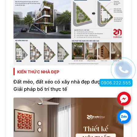
KIẾN THỨC NHÀ ĐẸP
Đất méo, đất xéo có xây nhà đẹp được không?
0906.222.555
Giải pháp bố trí thực tế
.
.