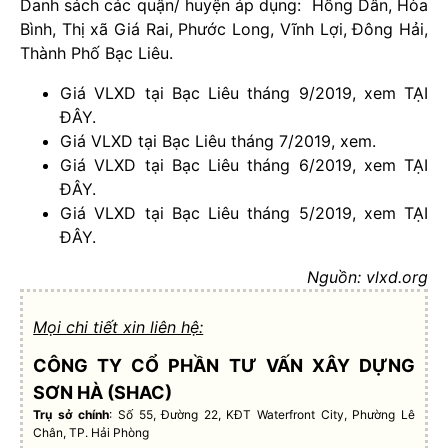
Danh sách các quận/ huyện áp dụng: Hồng Dân, Hòa
Bình, Thị xã Giá Rai, Phước Long, Vĩnh Lợi, Đông Hải,
Thành Phố Bạc Liêu.
Giá VLXD tại Bạc Liêu tháng 9/2019, xem TẠI
ĐÂY.
Giá VLXD tại Bạc Liêu tháng 7/2019, xem.
Giá VLXD tại Bạc Liêu tháng 6/2019, xem TẠI
ĐÂY.
Giá VLXD tại Bạc Liêu tháng 5/2019, xem TẠI
ĐÂY.
Nguồn: vlxd.org
Mọi chi tiết xin liên hệ:
CÔNG TY CỔ PHẦN TƯ VẤN XÂY DỰNG
SƠN HÀ (SHAC)
Trụ sở chính
: Số 55, Đường 22, KĐT Waterfront City, Phường Lê
Chân, TP. Hải Phòng