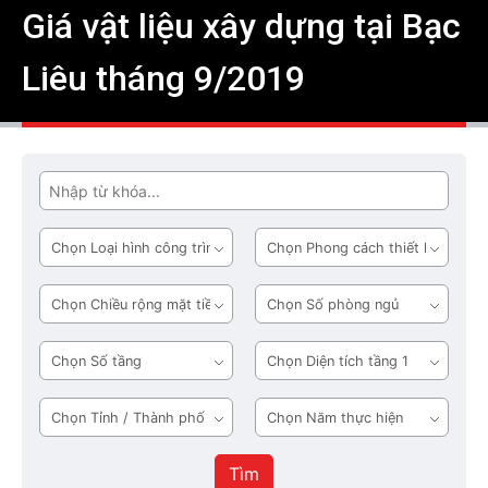
Giá vật liệu xây dựng tại Bạc
Liêu tháng 9/2019
Tìm
Loại
Phong
hình
cách
công
thiết
Chiều
Số
trình
kế
rộng
phòng
mặt
ngủ
Số
Diện
tiền
tầng
tích
tầng
Tỉnh
Năm
1
/
thực
Thành
hiện
Tìm