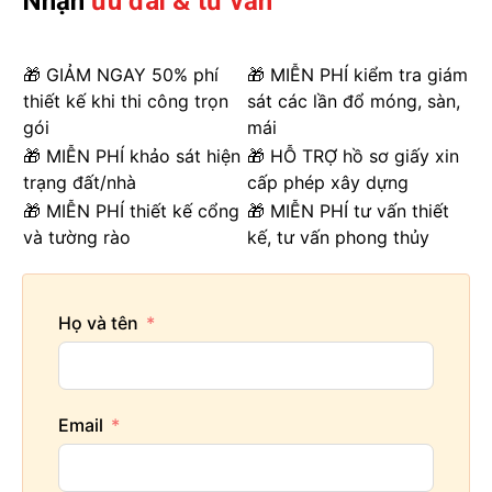
Nhận
ưu đãi & tư vấn
🎁 GIẢM NGAY 50% phí
🎁 MIỄN PHÍ kiểm tra giám
thiết kế khi thi công trọn
sát các lần đổ móng, sàn,
gói
mái
🎁 MIỄN PHÍ khảo sát hiện
🎁 HỖ TRỢ hồ sơ giấy xin
trạng đất/nhà
cấp phép xây dựng
🎁 MIỄN PHÍ thiết kế cổng
🎁 MIỄN PHÍ tư vấn thiết
và tường rào
kế, tư vấn phong thủy
Họ và tên
Email